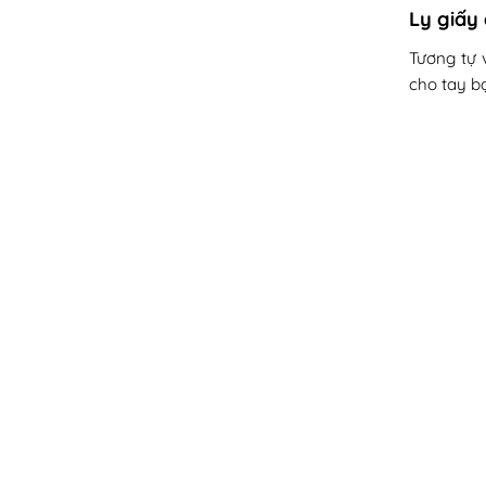
Ly giấy
Tương tự 
cho tay b