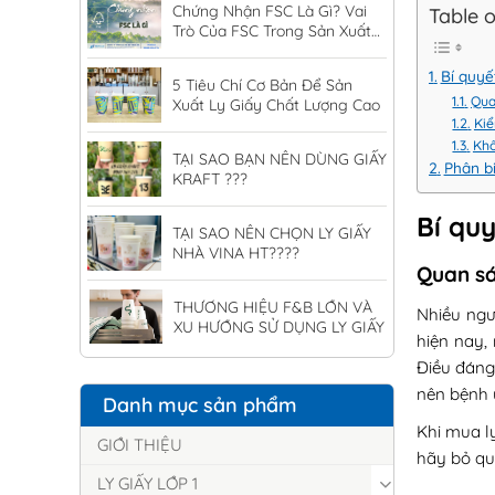
Chứng Nhận FSC Là Gì? Vai
Table 
Trò Của FSC Trong Sản Xuất
Ly Giấy
Bí quyế
5 Tiêu Chí Cơ Bản Để Sản
Qua
Xuất Ly Giấy Chất Lượng Cao
Kiể
Khô
TẠI SAO BẠN NÊN DÙNG GIẤY
Phân bi
KRAFT ???
Bí quy
TẠI SAO NÊN CHỌN LY GIẤY
NHÀ VINA HT????
Quan sá
THƯƠNG HIỆU F&B LỚN VÀ
Nhiều ngư
XU HƯỚNG SỬ DỤNG LY GIẤY
hiện nay,
Điều đáng
nên bệnh 
Danh mục sản phẩm
Khi mua l
GIỚI THIỆU
hãy bỏ qu
LY GIẤY LỚP 1