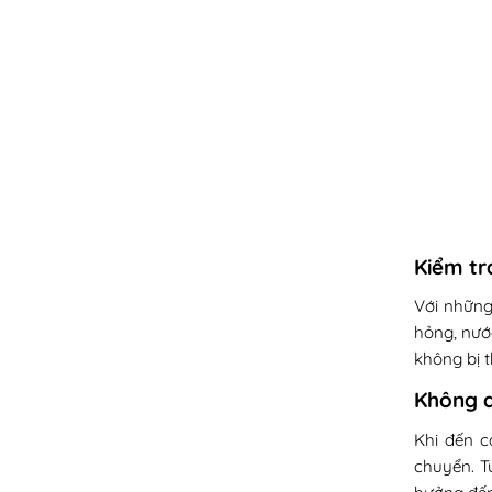
Kiểm tr
Với những
hỏng, nướ
không bị t
Không d
Khi đến c
chuyển. T