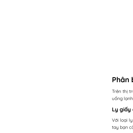
Phân b
Trên thị 
uống lạnh
Ly giấy
Với loại 
tay bạn cả