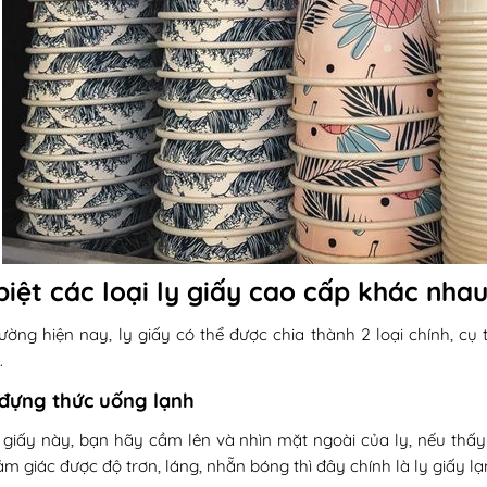
iệt các loại ly giấy cao cấp khác nha
trường hiện nay, ly giấy có thể được chia thành 2 loại chính, c
.
 đựng thức uống lạnh
ly giấy này, bạn hãy cầm lên và nhìn mặt ngoài của ly, nếu thấ
m giác được độ trơn, láng, nhẵn bóng thì đây chính là ly giấy lạ