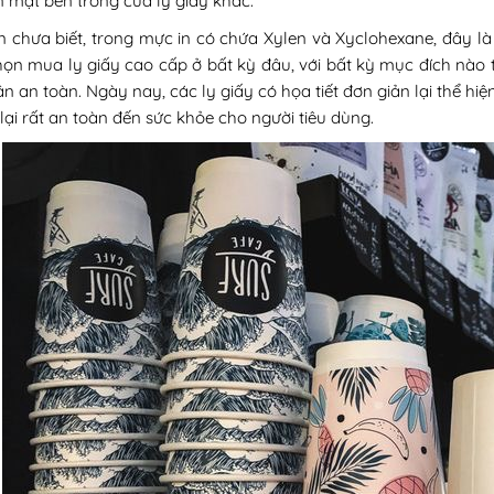
 mặt bên trong của ly giấy khác.
n chưa biết, trong mực in có chứa Xylen và Xyclohexane, đây là
họn mua ly giấy cao cấp ở bất kỳ đâu, với bất kỳ mục đích nào 
 an toàn. Ngày nay, các ly giấy có họa tiết đơn giản lại thể hi
 lại rất an toàn đến sức khỏe cho người tiêu dùng.