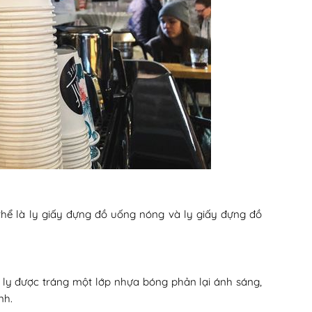
u
ụ thể là ly giấy đựng đồ uống nóng và ly giấy đựng đồ
y ly được tráng một lớp nhựa bóng phản lại ánh sáng,
nh.