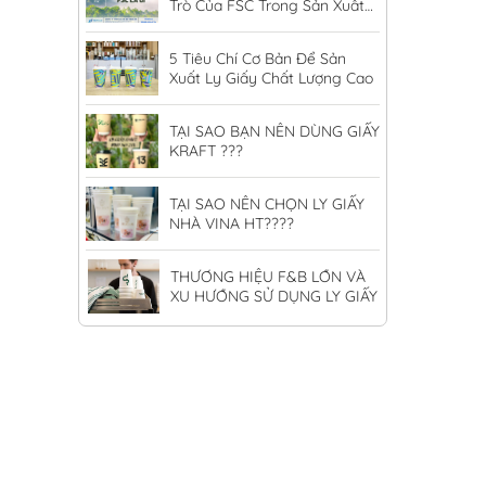
Trò Của FSC Trong Sản Xuất
Ly Giấy
5 Tiêu Chí Cơ Bản Để Sản
Xuất Ly Giấy Chất Lượng Cao
TẠI SAO BẠN NÊN DÙNG GIẤY
KRAFT ???
TẠI SAO NÊN CHỌN LY GIẤY
NHÀ VINA HT????
THƯƠNG HIỆU F&B LỚN VÀ
XU HƯỚNG SỬ DỤNG LY GIẤY