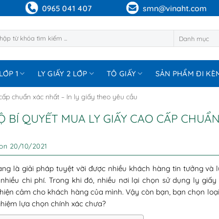
0965 041 407
smn@vinaht.com
m:
LỚP 1
LY GIẤY 2 LỚP
TÔ GIẤY
SẢN PHẨM ĐI KÈ
cấp chuẩn xác nhất – In ly giấy theo yêu cầu
LỘ BÍ QUYẾT MUA LY GIẤY CAO CẤP CHUẨN
 on
20/10/2021
ang là giải pháp tuyệt vời được nhiều khách hàng tin tưởng và 
nhiều chi phí. Trong khi đó, nhiều nơi lại chọn sử dụng ly gi
thiện cảm cho khách hàng của mình. Vậy còn bạn, bạn chọn loại 
ghiệm lựa chọn chính xác chưa?