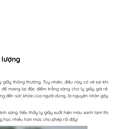
 lượng
 giấy thông thường. Tuy nhiên, điều này có vẻ sai khi
để mang lại đặc điểm trắng sáng cho ly giấy giá rẻ.
ởng đến sức khỏe của người dùng, là nguyên nhân gây
nh sáng. Nếu thấy ly giấy xuất hiện màu xanh lam thì
ng học nhiều hơn mức cho phép rồi đấy!