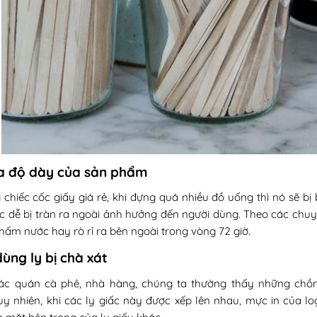
a độ dày của sản phẩm
 chiếc cốc giấy giá rẻ, khi đựng quá nhiều đồ uống thì nó sẽ bị
c dễ bị tràn ra ngoài ảnh hưởng đến người dùng. Theo các chuy
hấm nước hay rò rỉ ra bên ngoài trong vòng 72 giờ.
ùng ly bị chà xát
ác quán cà phê, nhà hàng, chúng ta thường thấy những chồng l
uy nhiên, khi các ly giấc này được xếp lên nhau, mực in của l