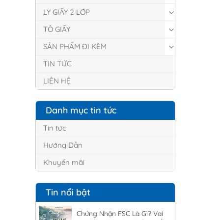
LY GIẤY 2 LỚP
TÔ GIẤY
SẢN PHẨM ĐI KÈM
TIN TỨC
LIÊN HỆ
Danh mục tin tức
Tin tức
Hướng Dẫn
Khuyến mãi
Tin nổi bật
Chứng Nhận FSC Là Gì? Vai