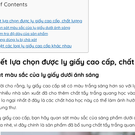
of Contents
t lựa chọn được ly giấy cao cấp, chất lượng
n sát màu sắc của ly giấy dưới ánh sáng
m tra độ dày của sản phẩm
ng dùng ly bị chà xát
ệt các loại ly giấy cao cấp khác nhau
ết lựa chọn được ly giấy cao cấp, chất
t màu sắc của ly giấy dưới ánh sáng
ời cho rằng, ly giấy cao cấp sẽ có màu trắng sáng hơn so với ly
 nhiều nhà sản xuất đã cho thêm chất tẩy trắng quang học vào 
 lo ngại nhất ở đây là các chất hóa học này có thể làm ảnh hư
ung thư.
y giấy cao cấp, bạn hãy quan sát màu sắc của sáng phẩm dưới á
a nhé, vì đây chính là sản phẩm đã bổ sung chất tẩy trắng qua