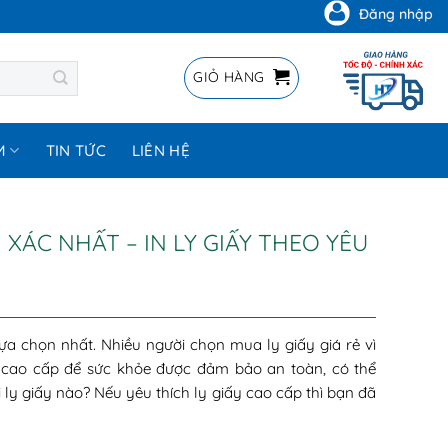
Đăng nhập
GIỎ HÀNG
M
TIN TỨC
LIÊN HỆ
 XÁC NHẤT – IN LY GIẤY THEO YÊU
lựa chọn nhất. Nhiều người chọn mua ly giấy giá rẻ vì
ấy cao cấp để sức khỏe được đảm bảo an toàn, có thể
ly giấy nào? Nếu yêu thích ly giấy cao cấp thì bạn đã