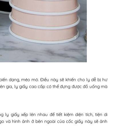
 biến dạng, méo mó. Điều này sẽ khiến cho ly dễ bị hư
ên gia, ly giấy cao cấp có thể đựng được đồ uống mà
y giấy xếp lên nhau để tiết kiệm diện tích, tiện di
ogo và hình ảnh ở bên ngoài của cốc giấy này sẽ ảnh