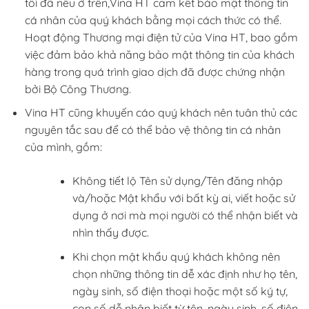
tôi đã nêu ở trên,Vina HT cam kết bảo mật thông tin
cá nhân của quý khách bằng mọi cách thức có thể.
Hoạt động Thương mại điện tử của Vina HT, bao gồm
việc đảm bảo khả năng bảo mật thông tin của khách
hàng trong quá trình giao dịch đã được chứng nhận
bởi Bộ Công Thương.
Vina HT cũng khuyến cáo quý khách nên tuân thủ các
nguyên tắc sau để có thể bảo vệ thông tin cá nhân
của mình, gồm:
Không tiết lộ Tên sử dụng/Tên đăng nhập
và/hoặc Mật khẩu với bất kỳ ai, viết hoặc sử
dụng ở nơi mà mọi người có thể nhận biết và
nhìn thấy được.
Khi chọn mật khẩu quý khách không nên
chọn những thông tin dễ xác định như họ tên,
ngày sinh, số điện thoại hoặc một số ký tự,
con số dễ nhận biết từ tên, ngày sinh, số điện