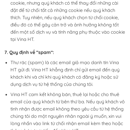
cookie, nhưng quý khách có thể thay đổi những cài
đặt để từ chối tất cả những cookie nếu quý khách
thích. Tuy nhiên, nếu quý khách chọn từ chối cookie,
điều đó có thể gây cản trở và ảnh hưởng không tốt
đến một số dịch vụ và tính năng phụ thuộc vào cookie
tại Vina HT.
7. Quy định về “spam”:
Thư rác (spam) là các email giả mạo danh tín Vina
HT gửi đi. Vina HT khẳng định chỉ gửi email đến quý
khách khi và chỉ khi quý khách có đăng ký hoặc sử
dụng dịch vụ từ hệ thống của chúng tôi.
Vina HT cam kết không bán, thuê lại hoặc cho thuê
email của quý khách từ bên thứ ba. Nếu quý khách vô
tình nhận được email không theo yêu cầu từ hệ thống
chúng tôi do một nguyên nhân ngoài ý muốn, xin vui
lòng nhấn vào link từ chối nhận email kèm theo hoặc