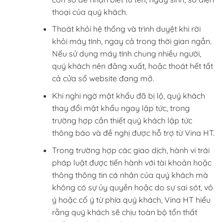
thoại của quý khách.
Thoát khỏi hệ thống và trình duyệt khi rời
khỏi máy tính, ngay cả trong thời gian ngắn.
Nếu sử dụng máy tính chung nhiều người,
quý khách nên đăng xuất, hoặc thoát hết tất
cả cửa sổ website đang mở.
Khi nghi ngờ mật khẩu đã bị lộ, quý khách
thay đổi mật khẩu ngay lập tức, trong
trường hợp cần thiết quý khách lập tức
thông báo và đề nghị được hỗ trợ từ Vina HT.
Trong trường hợp các giao dịch, hành vi trái
pháp luật được tiến hành với tài khoản hoặc
thông thông tin cá nhân của quý khách mà
không có sự ủy quyền hoặc do sự sai sót, vô
ý hoặc cố ý từ phía quý khách, Vina HT hiểu
rằng quý khách sẽ chịu toàn bộ tổn thất