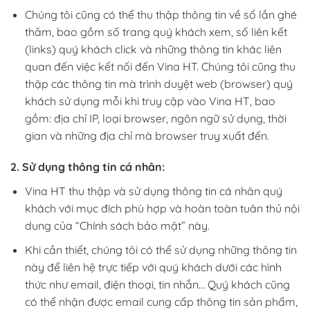
Chúng tôi cũng có thể thu thập thông tin về số lần ghé
thăm, bao gồm số trang quý khách xem, số liên kết
(links) quý khách click và những thông tin khác liên
quan đến việc kết nối đến Vina HT. Chúng tôi cũng thu
thập các thông tin mà trình duyệt web (browser) quý
khách sử dụng mỗi khi truy cập vào Vina HT, bao
gồm: địa chỉ IP, loại browser, ngôn ngữ sử dụng, thời
gian và những địa chỉ mà browser truy xuất đến.
2. Sử dụng thông tin cá nhân:
Vina HT thu thập và sử dụng thông tin cá nhân quý
khách với mục đích phù hợp và hoàn toàn tuân thủ nội
dung của “Chính sách bảo mật” này.
Khi cần thiết, chúng tôi có thể sử dụng những thông tin
này để liên hệ trực tiếp với quý khách dưới các hình
thức như email, điện thoại, tin nhắn… Quý khách cũng
có thể nhận được email cung cấp thông tin sản phẩm,