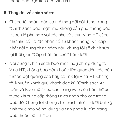
thông báo trực tiếp đến Vina HT.
8. Thay đổi về chính sách:
Chúng tôi hoàn toàn có thể thay đổi nội dung trong
“Chính sách bảo mật” mà không cần phải thông báo
trước, để phù hợp với các nhu cầu của Vina HT cũng
như nhu cầu được phản hồi từ khách hàng. Khi cập
nhật nội dung chính sách này, chúng tôi sẽ chỉnh sửa
lại thời gian “Cập nhật lần cuối” bên dưới.
Nội dung “Chính sách bảo mật” này chỉ áp dụng tại
Vina HT, không bao gồm hoặc liên quan đến các bên
thứ ba đặt quảng cáo hay có link tại Vina HT. Chúng
tôi khuyến khích quý khách đọc kỹ “Chính sách An
toàn và Bảo mật” của các trang web của bên thứ ba
trước khi cung cấp thông tin cá nhân cho các trang
web đó. Chúng tôi không chịu trách nhiệm dưới bất kỳ
hình thức nào về nội dung và tính pháp lý của trang
web thuộc bên thứ ba.