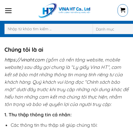
Skip
to
content
Tìm
kiếm:
Chúng tôi là ai
https://vinaht.com
(gồm cả nền tảng website, mobile
website) sau đây gọi chung là “Ly giấy Vina HT”, cam
kết sẽ bảo mật những thông tin mang tính riêng tư của
khách hàng. Quý khách vui lòng đọc “Chính sách bảo
mật” dưới đây trước khi truy cập những nội dung khác để
hiểu hơn những cam kết mà chúng tôi thực hiện, nhằm
tôn trọng và bảo vệ quyền lợi của người truy cập:
1. Thu thập thông tin cá nhân:
Các thông tin thu thập sẽ giúp chúng tôi: