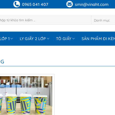
0965 041 407
smn@vinaht.com
m:
LỚP 1
LY GIẤY 2 LỚP
TÔ GIẤY
SẢN PHẨM ĐI KÈ
NG