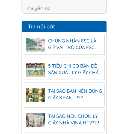
Khuyến mãi
Tin nổi bật
CHỨNG NHẬN FSC LÀ
GÌ? VAI TRÒ CỦA FSC
TRONG SẢN XUẤT LY
GIẤY
5 TIÊU CHÍ CƠ BẢN ĐỂ
SẢN XUẤT LY GIẤY CHẤT
LƯỢNG CAO
TẠI SAO BẠN NÊN DÙNG
GIẤY KRAFT ???
TẠI SAO NÊN CHỌN LY
GIẤY NHÀ VINA HT????