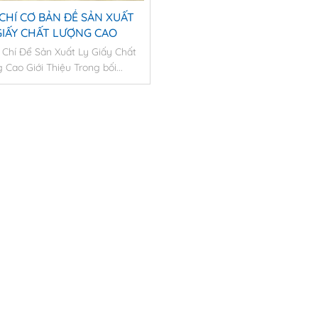
 CHÍ CƠ BẢN ĐỂ SẢN XUẤT
GIẤY CHẤT LƯỢNG CAO
 Chí Để Sản Xuất Ly Giấy Chất
 Cao Giới Thiệu Trong bối...