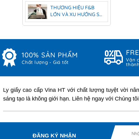
THƯƠNG HIỆU F&B
LỚN VÀ XU HƯỚNG SỬ
DỤNG LY GIẤY
FRE
100% SẢN PHẨM
Vận c
Chất lượng - Giá tốt
thàn
Ly giấy cao cấp Vina HT với chất lượng tuyệt vời nâ
sáng tạo là không giới hạn. Liên hệ ngay với Chúng tô
Nhậ
ĐĂNG KÝ NHẬN