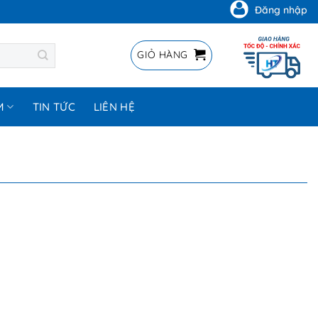
Đăng nhập
GIỎ HÀNG
M
TIN TỨC
LIÊN HỆ