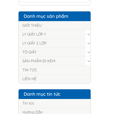
DỤNG LY GIẤY
Danh mục sản phẩm
GIỚI THIỆU
LY GIẤY LỚP 1
LY GIẤY 2 LỚP
TÔ GIẤY
SẢN PHẨM ĐI KÈM
TIN TỨC
LIÊN HỆ
Danh mục tin tức
Tin tức
Hướng Dẫn