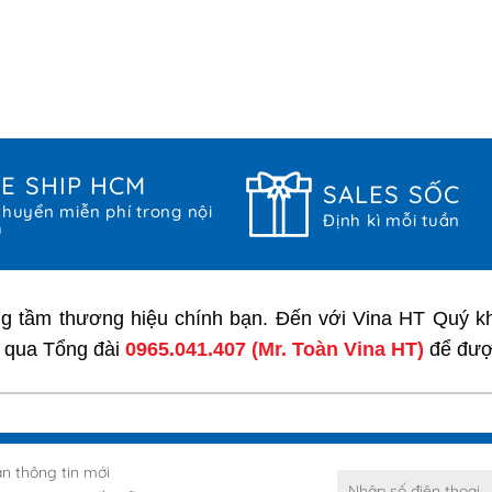
E SHIP HCM
SALES SỐC
huyển miễn phí trong nội
Định kì mỗi tuần
h
ng tầm thương hiệu chính bạn. Đến với Vina HT Quý kh
i qua Tổng đài
0965.041.407
(Mr. Toàn Vina HT)
để được
n thông tin mới