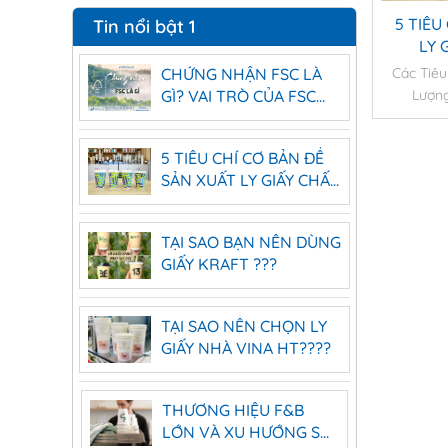
5 TIÊU
Tin nổi bật 1
LY 
Các Tiêu
CHỨNG NHẬN FSC LÀ
Lượng
GÌ? VAI TRÒ CỦA FSC
TRONG SẢN XUẤT LY
GIẤY
5 TIÊU CHÍ CƠ BẢN ĐỂ
SẢN XUẤT LY GIẤY CHẤT
LƯỢNG CAO
TẠI SAO BẠN NÊN DÙNG
GIẤY KRAFT ???
TẠI SAO NÊN CHỌN LY
GIẤY NHÀ VINA HT????
THƯƠNG HIỆU F&B
LỚN VÀ XU HƯỚNG SỬ