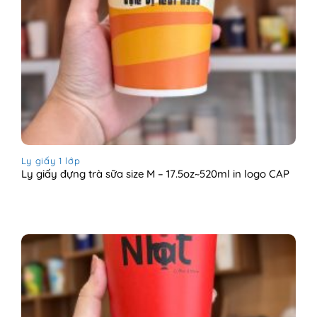
Ly giấy 1 lớp
Ly giấy đựng trà sữa size M – 17.5oz~520ml in logo CAP