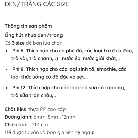
ĐEN/TRẮNG CÁC SIZE
Thông tin sản phẩm
Ống hút nhựa đen/trong
Có
3 size
để bạn lựa chọn:
Phi 6: Thích hợp cho cà phê đá, các loại trà (trà đào,
trà vải, trà chanh,…) , nước ép, nước giải khát,…
Phi 8: Thích hợp cho các loại sinh tố, smothie, các
loại thức uống có độ đặc và sệt,…
Phi 12: Thích hợp cho các loại trà sữa có topping,
trà sữa trân châu,….
Chất liệu:
nhựa PP cao cấp
Đường kính:
6mm, 8mm, 12mm
Chiều dài:
~ 21.4 cm
Để được tư vấn và báo giá liên hệ ngay: