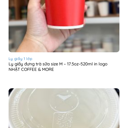
Ly giấy 1 lớp
Ly giấy đựng trà sữa size M – 17.5oz~520ml in logo
NHẶT COFFEE & MORE