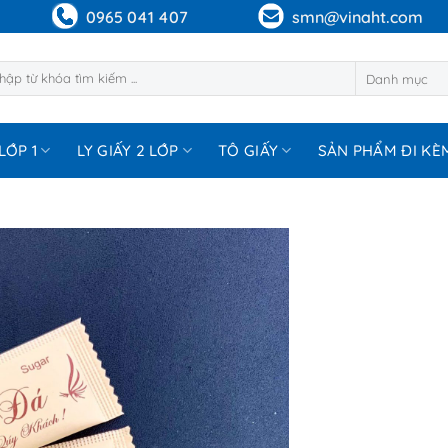
0965 041 407
smn@vinaht.com
m:
LỚP 1
LY GIẤY 2 LỚP
TÔ GIẤY
SẢN PHẨM ĐI KÈ