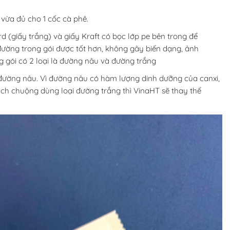
vừa đủ cho 1 cốc cà phê.
d (giấy trắng) và giấy Kraft có bọc lớp pe bên trong để
ờng trong gói được tốt hơn, không gây biến dạng, ảnh
 gói có 2 loại là đường nâu và đường trắng
đường nâu. Vì đường nâu có hàm lượng dinh dưỡng của canxi,
ch chuộng dùng loại đường trắng thì VinaHT sẽ thay thế