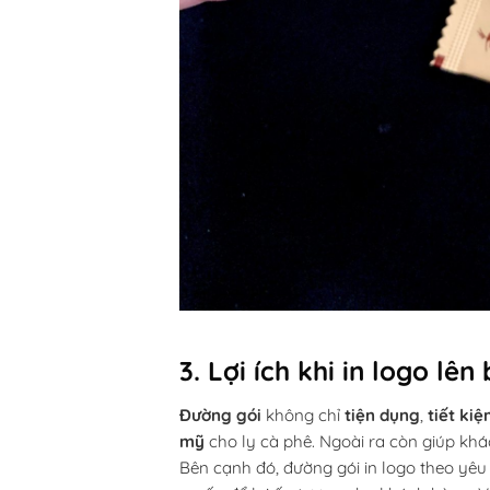
3. Lợi ích khi in logo lê
Đường gói
không chỉ
tiện dụng
,
tiết kiệ
mỹ
cho ly cà phê. Ngoài ra còn giúp kh
Bên cạnh đó, đường gói in logo theo yê