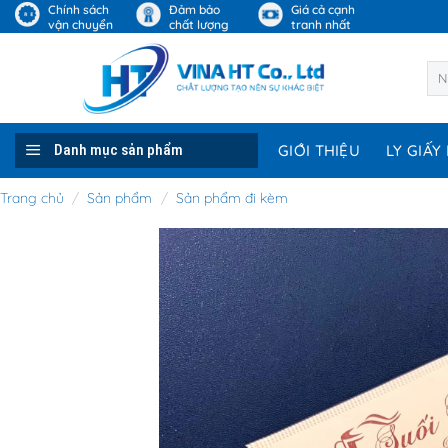
Skip
Chính sách
Đảm bảo
Giá cả cạnh
vận chuyển
chất lượng
tranh nhất
to
content
Tìm
kiế
Danh mục sản phẩm
GIỚI THIỆU
LY GIẤY 
Trang chủ
/
Sản phẩm
/
Sản phẩm đi kèm