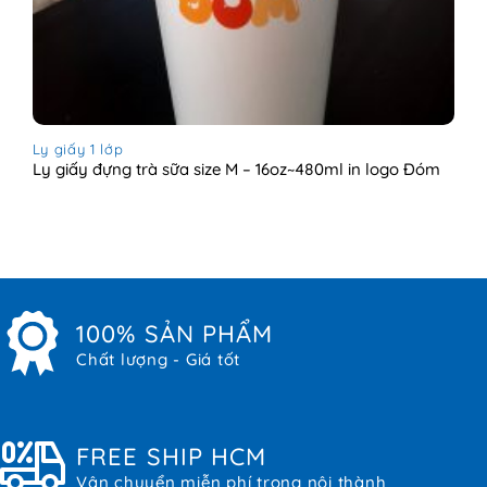
Ly giấy 1 lớp
Ly giấy đựng trà sữa size M – 16oz~480ml in logo Đóm
100% SẢN PHẨM
Chất lượng - Giá tốt
FREE SHIP HCM
Vận chuyển miễn phí trong nội thành