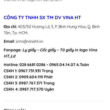
CÔNG TY TNHH SX TM DV VINA HT
Địa chỉ:
403/50 Hương Lộ 3, P. Bình Hưng Hòa, Q. Bình
Tân, Tp. HCM.
Email
: smn@vinaht.vn
Fanpage:
Ly giấy – Cốc giấy – Tô giấy in logo Vina
HT.,Ld
Hotline: 028 6681 0286 – 0965.04.14.07 A.Toàn
CSKH 1: 0967.731.931 Trọng
CSKH 2: 0909.604.119 Phát
CSKH 3: 0987.767.371 Trang
CSKH 4: 0987.717.570 Uyên