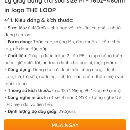
Ly giấy đựng trà sữa size M – 16oz~480ml
in logo THE LOOP
✅ 1. Kiểu dáng & kích thước:
– Size:
16oz (~480ml) – phù hợp với trà sữa, cà phê, sinh tố
dung tích lớn.
– Form dáng:
Thân cao, miệng lớn, đáy thuôn – cầm chắc
tay, dễ dàng đậy nắp.
– Chất liệu:
Giấy ly được tráng 2 Lớp PE – giúp chống thấm
nước, giữ nhiệt tốt, an toàn dành cho bao bì, thực phẩm.
– Công dụng:
Dùng cho các loại thức uống nóng – lạnh,
cafe, trà, trà sữa, nước ép, sinh tố… sản phẩm thân thiện với
môi trường.
– Thông số kích thước:
Cao 125 * Miệng 90 * Đáy 60 (mm).
– Công nghệ in ấn:
In offset 4 màu CMYK + Công nghệ UV
LED hiện đại và tiên tiến.
– Định lượng độ dày giấy:
290gsm.
MUA NGAY