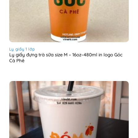
Ly giấy 1 lớp
Ly giấy đựng trà sữa size M – 16oz~480ml in logo Góc
Cà Phê