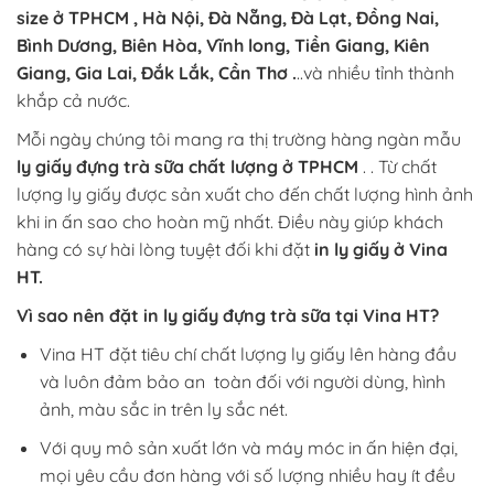
size ở TPHCM , Hà Nội, Đà Nẵng, Đà Lạt, Đồng Nai,
Bình Dương, Biên Hòa, Vĩnh long, Tiền Giang, Kiên
Giang, Gia Lai, Đắk Lắk, Cần Thơ .
..và nhiều tỉnh thành
khắp cả nước.
Mỗi ngày chúng tôi mang ra thị trường hàng ngàn mẫu
ly giấy đựng trà sữa chất lượng ở TPHCM
. . Từ chất
lượng ly giấy được sản xuất cho đến chất lượng hình ảnh
khi in ấn sao cho hoàn mỹ nhất. Điều này giúp khách
hàng có sự hài lòng tuyệt đối khi đặt
in ly giấy ở Vina
HT.
Vì sao nên đặt in ly giấy đựng trà sữa tại Vina HT?
Vina HT đặt tiêu chí chất lượng ly giấy lên hàng đầu
và luôn đảm bảo an toàn đối với người dùng, hình
ảnh, màu sắc in trên ly sắc nét.
Với quy mô sản xuất lớn và máy móc in ấn hiện đại,
mọi yêu cầu đơn hàng với số lượng nhiều hay ít đều