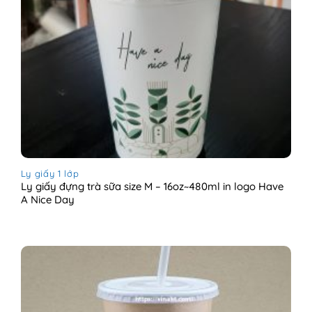
Ly giấy 1 lớp
Ly giấy đựng trà sữa size M – 16oz~480ml in logo Have
A Nice Day