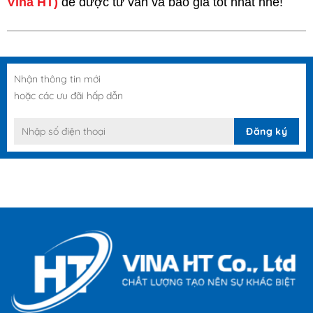
Vina HT)
để được tư vấn và báo giá tốt nhất nhé!
Nhận thông tin mới
hoặc các ưu đãi hấp dẫn