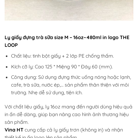
Ly giấy đựng trà sữa size M – 16oz~480ml in logo THE
LOOP
Chất liệu: tinh bột giấy + 2 lớp PE chống thấm.
Kích cỡ ly: Cao 125 * Miệng 90 * Đáy 60 (mm).
Công dụng: Sử dụng đựng thức uống nóng hoặc lạnh,
cafe, trà sữa, nước ép,… sản phẩm thân thiện với môi
trường. Nhẹ dễ sử dụng, tiện ích.
Với chất liệu giấy, ly 16oz mang đến người dùng hiệu quả
in ấn dễ dàng, giúp bạn nâng cao hình ảnh thương hiệu
sản phẩm.
Vina HT
cung cấp cả ly giấy trơn (không in) và nhận
thiết kế in ấn logo lên sản phẩm.