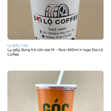
Ly giấy 1 lớp
Ly giấy đựng trà sữa size M – 16oz~480ml in logo Đại Lộ
Coffee