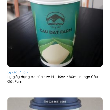
Ly giấy 1 lớp
Ly giấy đựng trà sữa size M – 16oz~480ml in logo Cầu
Đất Farm