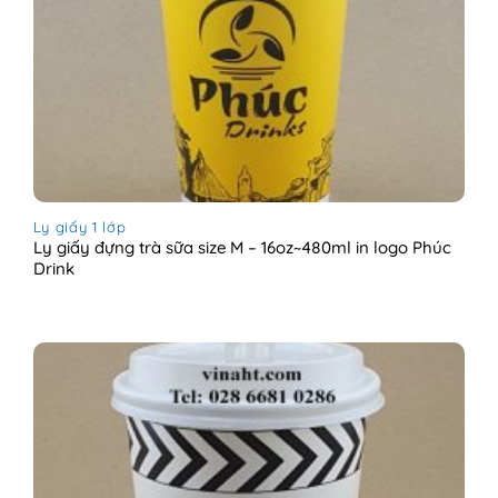
Ly giấy 1 lớp
Ly giấy đựng trà sữa size M – 16oz~480ml in logo Phúc
Drink