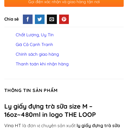
Gọi điện xác nhận và giao hàng tận nơi
Chia sẻ
Chất Lượng, Uy Tín
Giá Cả Cạnh Tranh
Chính sách giao hàng
Thanh toán khi nhận hàng
THÔNG TIN SẢN PHẨM
Ly giấy đựng trà sữa size M –
16oz~480ml in logo THE LOOP
Vina HT
là đơn vị chuyên sản xuất
ly giấy đựng trà sữa