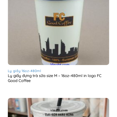
Ly giấy 16oz~480ml
Ly giấy đựng trà sữa size M – 16oz~480ml in logo FC
Good Coffee