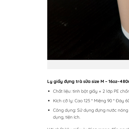
Ly giấy đựng trà sữa size M – 16oz~48
Chất liệu: tinh bột giấy + 2 lớp PE ch
Kích cỡ ly: Cao 125 * Miệng 90 * Đáy 
Công dụng: Sử dụng đựng nước nóng ấ
dụng, tiện ích.