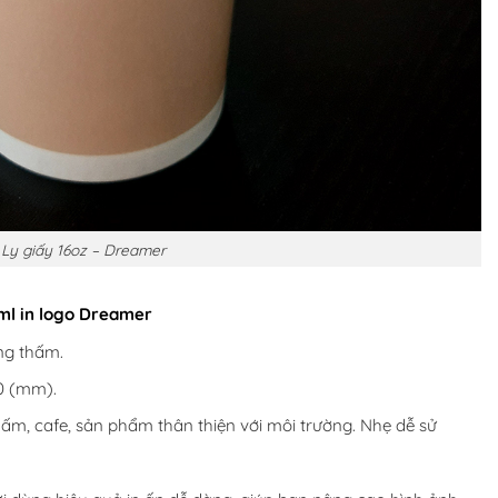
Ly giấy 16oz – Dreamer
0ml in logo Dreamer
ống thấm.
60 (mm).
m, cafe, sản phẩm thân thiện với môi trường. Nhẹ dễ sử