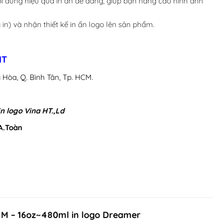
ười dùng hiệu quả in ấn dễ dàng, giúp bạn nâng cao hình ảnh
in) và nhận thiết kế in ấn logo lên sản phẩm.
HT
 Hòa, Q. Bình Tân, Tp. HCM.
in logo Vina HT.,Ld
 A.Toàn
e M – 16oz~480ml in logo Dreamer