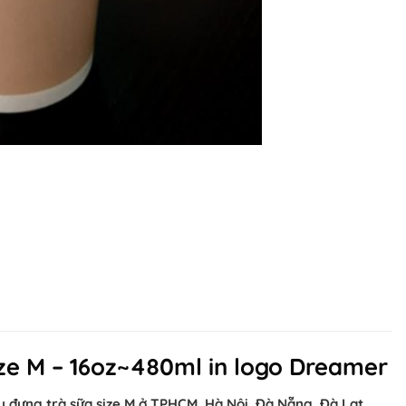
ize M – 16oz~480ml in logo Dreamer
ấy đựng trà sữa size M ở TPHCM, Hà Nội, Đà Nẵng, Đà Lạt,