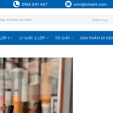
0965 041 407
smn@vinaht.com
m:
LỚP 1
LY GIẤY 2 LỚP
TÔ GIẤY
SẢN PHẨM ĐI KÈ