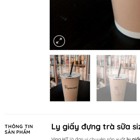
Ly giấy đựng trà sữa s
THÔNG TIN
SẢN PHẨM
Vina HT
là đơn vị chuyên sản xuất
ly gi