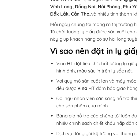
Vĩnh Long, Đồng Nai, Hải Phòng, Phú Yê
Đắk Lắk, Cần Thơ
..và nhiều tỉnh thành 
Mỗi ngày chùng tôi mang ra thị trường
Từ chất lượng ly giấy được sản xuất cho
này giúp khách hàng có sự hài lòng tuyệ
Vì sao nên đặt in ly gi
Vina HT đặt tiêu chí chất lượng ly gi
hình ảnh, màu sắc in trên ly sắc nét.
Với quy mô sản xuất lớn và máy móc i
đều được
Vina HT
đảm bảo giao hàng 
Đội ngũ nhân viên sẵn sàng hỗ trợ th
cho sản phẩm của mình.
Bảng giá hỗ trợ của chúng tôi luôn đư
nhiều chính sách chiết khấu hấp dẫn đ
Dịch vụ đóng gói kỹ lưỡng với thùng c