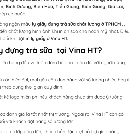
n, Bình Dương, Biên Hòa, Tiền Giang, Kiên Giang, Gia Lai,
khắp cả nước.
 hàng ngàn mẫu
ly giấy đựng trà sữa chất lượng ở TPHCM
. .
 đến chất lượng hình ảnh khi in ấn sao cho hoàn mỹ nhất. Điều
t đối khi đặt
in ly giấy ở Vina HT.
ấy đựng trà sữa tại Vina HT?
ấy lên hàng đầu và luôn đảm bảo an toàn đối với người dùng,
n ấn hiện đại, mọi yêu cầu đơn hàng với số lượng nhiều hay ít
theo đúng thời gian quy định.
iết kế logo miễn phí nếu khách hàng chưa tìm được ý tưởng
ợc đánh giá là tốt nhất thị trường. Ngoài ra, Vina HT còn có
ối với khách đặt hàng số lượng lớn.
arton 5 lớp dày dặn, chắc chắn đặc biệt hỗ trợ giao hàng