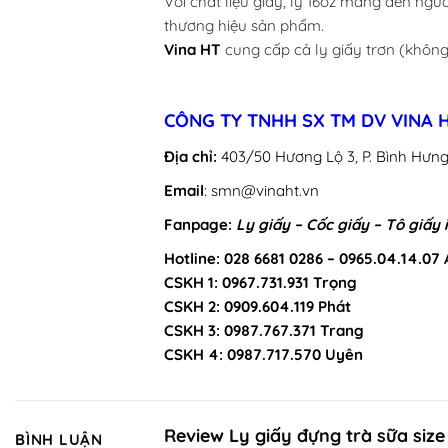
Với chất liệu giấy, ly 16oz mang đến ng
thương hiệu sản phẩm.
Vina HT
cung cấp cả ly giấy trơn (không 
CÔNG TY TNHH SX TM DV VINA 
Địa chỉ:
403/50 Hương Lộ 3, P. Bình Hưng
Email
: smn@vinaht.vn
Fanpage:
Ly giấy – Cốc giấy – Tô giấy 
Hotline: 028 6681 0286 – 0965.04.14.07
CSKH 1: 0967.731.931 Trọng
CSKH 2: 0909.604.119 Phát
CSKH 3: 0987.767.371 Trang
CSKH 4: 0987.717.570 Uyên
Review Ly giấy đựng trà sữa siz
BÌNH LUẬN