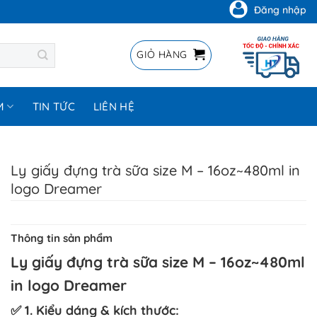
Đăng nhập
GIỎ HÀNG
M
TIN TỨC
LIÊN HỆ
Ly giấy đựng trà sữa size M – 16oz~480ml in
logo Dreamer
Thông tin sản phẩm
Ly giấy đựng trà sữa size M – 16oz~480ml
in logo Dreamer
✅ 1. Kiểu dáng & kích thước: