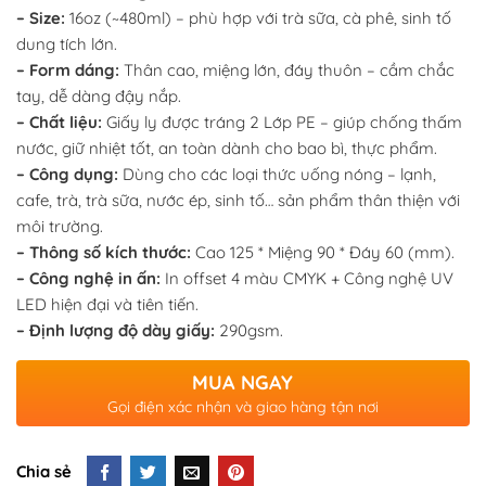
– Size:
16oz (~480ml) – phù hợp với trà sữa, cà phê, sinh tố
dung tích lớn.
– Form dáng:
Thân cao, miệng lớn, đáy thuôn – cầm chắc
tay, dễ dàng đậy nắp.
– Chất liệu:
Giấy ly được tráng 2 Lớp PE – giúp chống thấm
nước, giữ nhiệt tốt, an toàn dành cho bao bì, thực phẩm.
– Công dụng:
Dùng cho các loại thức uống nóng – lạnh,
cafe, trà, trà sữa, nước ép, sinh tố… sản phẩm thân thiện với
môi trường.
– Thông số kích thước:
Cao 125 * Miệng 90 * Đáy 60 (mm).
– Công nghệ in ấn:
In offset 4 màu CMYK + Công nghệ UV
LED hiện đại và tiên tiến.
– Định lượng độ dày giấy:
290gsm.
MUA NGAY
Gọi điện xác nhận và giao hàng tận nơi
Chia sẻ