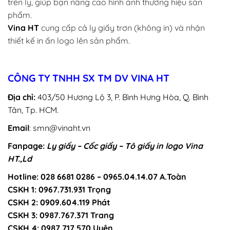
trên ly, giúp bạn nâng cao hình ảnh thương hiệu sản
phẩm.
Vina HT
cung cấp cả ly giấy trơn (không in) và nhận
thiết kế in ấn logo lên sản phẩm.
CÔNG TY TNHH SX TM DV VINA HT
Địa chỉ:
403/50 Hương Lộ 3, P. Bình Hưng Hòa, Q. Bình
Tân, Tp. HCM.
Email
: smn@vinaht.vn
Fanpage:
Ly giấy – Cốc giấy – Tô giấy in logo Vina
HT.,Ld
Hotline: 028 6681 0286 – 0965.04.14.07 A.Toàn
CSKH 1: 0967.731.931 Trọng
CSKH 2: 0909.604.119 Phát
CSKH 3: 0987.767.371 Trang
CSKH 4: 0987.717.570 Uyên