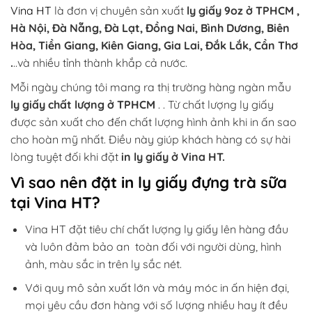
Vina HT
là đơn vị chuyên sản xuất
ly giấy 9oz ở TPHCM ,
Hà Nội, Đà Nẵng, Đà Lạt, Đồng Nai, Bình Dương, Biên
Hòa, Tiền Giang, Kiên Giang, Gia Lai, Đắk Lắk, Cần Thơ
.
..và nhiều tỉnh thành khắp cả nước.
Mỗi ngày chúng tôi mang ra thị trường hàng ngàn mẫu
ly giấy chất lượng ở TPHCM
. . Từ chất lượng ly giấy
được sản xuất cho đến chất lượng hình ảnh khi in ấn sao
cho hoàn mỹ nhất. Điều này giúp khách hàng có sự hài
lòng tuyệt đối khi đặt
in ly giấy ở Vina HT.
Vì sao nên đặt in ly giấy đựng trà sữa
tại Vina HT?
Vina HT đặt tiêu chí chất lượng ly giấy lên hàng đầu
và luôn đảm bảo an toàn đối với người dùng, hình
ảnh, màu sắc in trên ly sắc nét.
Với quy mô sản xuất lớn và máy móc in ấn hiện đại,
mọi yêu cầu đơn hàng với số lượng nhiều hay ít đều