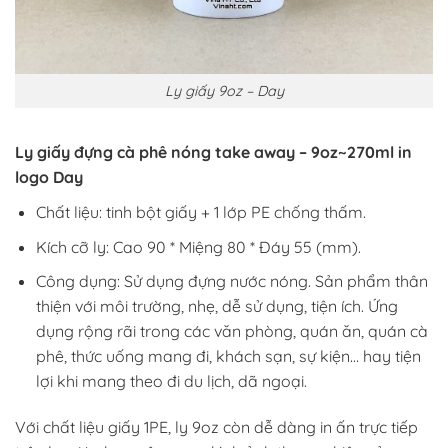
Ly giấy 9oz – Day
Ly giấy đựng cà phê nóng take away – 9oz~270ml in
logo Day
Chất liệu: tinh bột giấy + 1 lớp PE chống thấm.
Kích cỡ ly: Cao 90 * Miệng 80 * Đáy 55 (mm).
Công dụng: Sử dụng đựng nước nóng. Sản phẩm thân
thiện với môi trường, nhẹ, dễ sử dụng, tiện ích. Ứng
dụng rộng rãi trong các văn phòng, quán ăn, quán cà
phê, thức uống mang đi, khách sạn, sự kiện… hay tiện
lợi khi mang theo đi du lịch, dã ngoại.
Với chất liệu giấy 1PE, ly 9oz còn dễ dàng in ấn trực tiếp