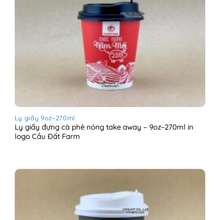
Ly giấy 9oz~270ml
Ly giấy đựng cà phê nóng take away – 9oz~270ml in
logo Cầu Đất Farm