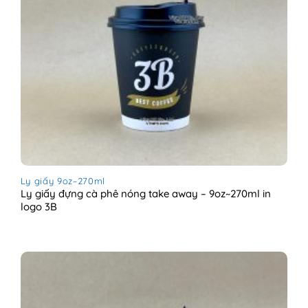
Ly giấy 9oz~270ml
Ly giấy đựng cà phê nóng take away – 9oz~270ml in
logo 3B