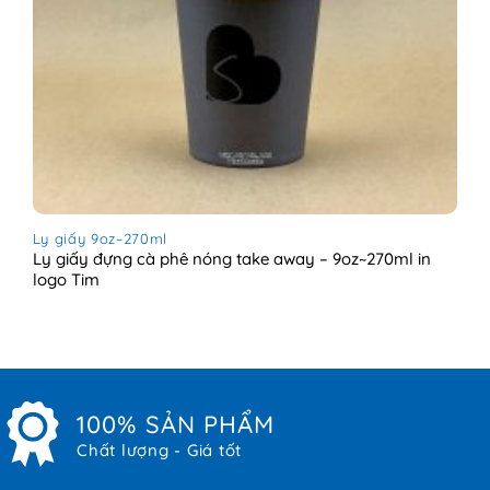
Ly giấy 9oz~270ml
Ly giấy đựng cà phê nóng take away – 9oz~270ml in
logo Tim
100% SẢN PHẨM
Chất lượng - Giá tốt