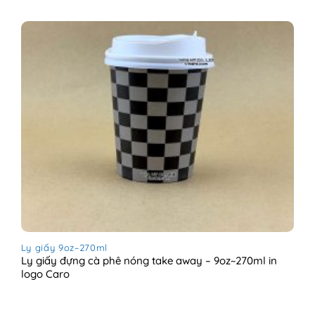
Ly giấy 9oz~270ml
Ly giấy đựng cà phê nóng take away – 9oz~270ml in
logo Caro