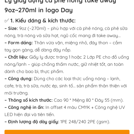
Ly giấy đựng cà phê nóng take away
9oz~270ml in logo Day
✅
1. Kiểu dáng & kích thước:
– Size:
9oz (~270ml) – phù hợp với cà phê nóng, cà phê sữa
nóng, trà nóng và sữa hạt, ngũ cốc mang đi take away…
– Form dáng:
Thân vừa vặn, miệng nhỏ, đáy thon – cầm
tay gọn gàng, dễ dàng đậy nắp.
– Chất liệu:
Giấy ly được tráng 1 hoặc 2 Lớp PE cho đồ uống
nóng/lạnh – giúp chống thấm nước, giữ nhiệt tốt, an toàn
dành cho bao bì, thực phẩm.
– Công dụng:
Dùng cho các loại thức uống nóng – lạnh,
cafe, trà, trà sữa, nước ép, sinh tố… sản phẩm thân thiện với
môi trường.
– Thông số kích thước:
Cao 90 * Miệng 80 * Đáy 55 (mm).
– Công nghệ in ấn:
In offset 4 màu CMYK + Công nghệ UV
LED hiện đại và tiên tiến.
– Định lượng độ dày giấy:
1PE 248/240 2PE (gsm).