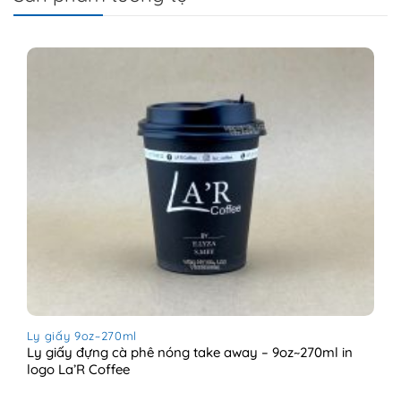
Ly giấy 9oz~270ml
Ly giấy đựng cà phê nóng take away – 9oz~270ml in
logo La’R Coffee