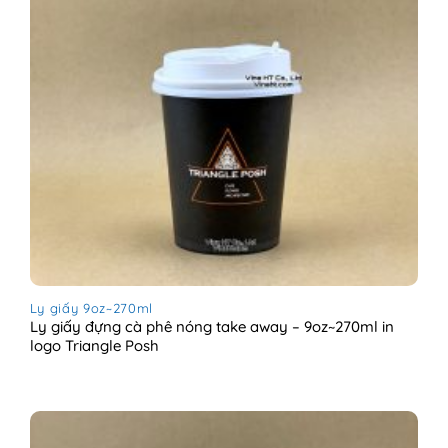
Ly giấy 9oz~270ml
Ly giấy đựng cà phê nóng take away – 9oz~270ml in
logo Triangle Posh