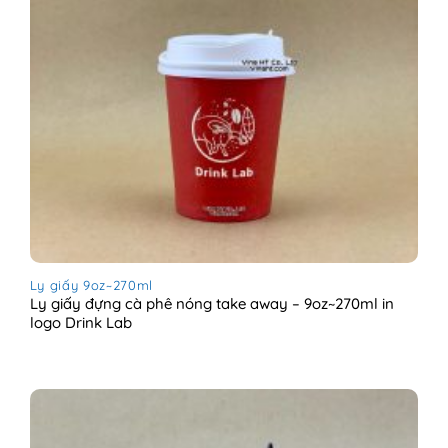
Ly giấy 9oz~270ml
Ly giấy đựng cà phê nóng take away – 9oz~270ml in
logo Drink Lab