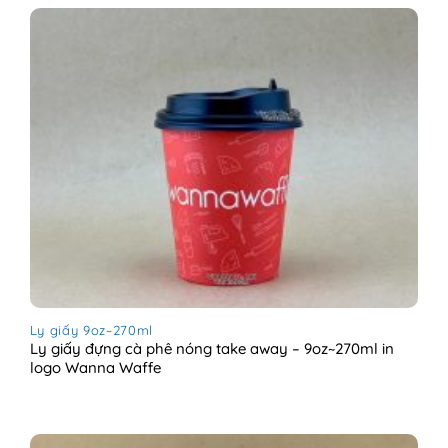
Ly giấy 9oz~270ml
Ly giấy đựng cà phê nóng take away – 9oz~270ml in
logo Wanna Waffe