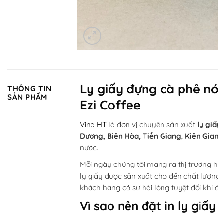
Ly giấy đựng cà phê n
THÔNG TIN
SẢN PHẨM
Ezi Coffee
Vina HT
là đơn vị chuyên sản xuất
ly gi
Dương, Biên Hòa, Tiền Giang, Kiên Gian
nước.
Mỗi ngày chúng tôi mang ra thị trường
ly giấy được sản xuất cho đến chất lượn
khách hàng có sự hài lòng tuyệt đối khi 
Vì sao nên đặt in ly giấ