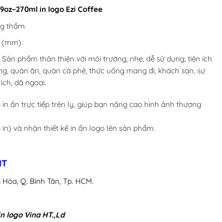
9oz~270ml in logo Ezi Coffee
ng thấm.
5 (mm).
ản phẩm thân thiện với môi trường, nhẹ, dễ sử dụng, tiện ích.
g, quán ăn, quán cà phê, thức uống mang đi, khách sạn, sự
lịch, dã ngoại.
g in ấn trực tiếp trên ly, giúp bạn nâng cao hình ảnh thương
in) và nhận thiết kế in ấn logo lên sản phẩm.
HT
 Hòa, Q. Bình Tân, Tp. HCM.
in logo Vina HT.,Ld