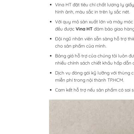
Vina HT đặt tiêu chí chất lượng ly gi
hình ảnh, màu sắc in trên ly sắc nét.
Với quy mô sản xuất lớn và máy móc i
đều được
Vina HT
đảm bảo giao hàng 
Đội ngũ nhân viên sẵn sàng hỗ trợ th
cho sản phẩm của mình.
Bảng giá hỗ trợ của chúng tôi luôn đư
nhiều chính sách chiết khấu hấp dẫn đ
Dịch vụ đóng gói kỹ lưỡng với thùng c
miễn phí trong nội thành TP.HCM.
Cam kết hỗ trợ nếu sản phẩm có sai só