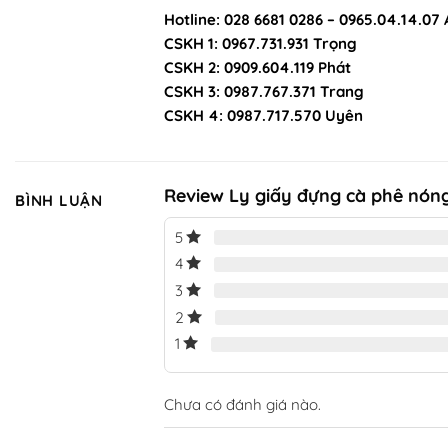
Hotline: 028 6681 0286 – 0965.04.14.07
CSKH 1: 0967.731.931 Trọng
CSKH 2: 0909.604.119 Phát
CSKH 3: 0987.767.371 Trang
CSKH 4: 0987.717.570 Uyên
Review Ly giấy đựng cà phê nóng
BÌNH LUẬN
5
4
3
2
1
Chưa có đánh giá nào.