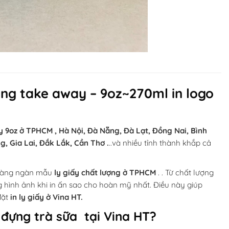
óng take away – 9oz~270ml in logo
ấy 9oz ở TPHCM , Hà Nội, Đà Nẵng, Đà Lạt, Đồng Nai, Bình
g, Gia Lai, Đắk Lắk, Cần Thơ .
..và nhiều tỉnh thành khắp cả
 hàng ngàn mẫu
ly giấy chất lượng ở TPHCM
. . Từ chất lượng
g hình ảnh khi in ấn sao cho hoàn mỹ nhất. Điều này giúp
đặt
in ly giấy ở Vina HT.
y đựng trà sữa tại Vina HT?