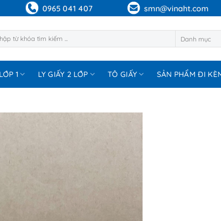
0965 041 407
smn@vinaht.com
m:
LỚP 1
LY GIẤY 2 LỚP
TÔ GIẤY
SẢN PHẨM ĐI KÈ