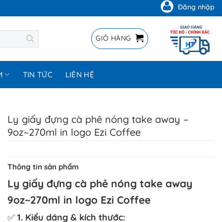
Đăng nhập
GIỎ HÀNG
M
TIN TỨC
LIÊN HỆ
Ly giấy đựng cà phê nóng take away –
9oz~270ml in logo Ezi Coffee
Thông tin sản phẩm
Ly giấy đựng cà phê nóng take away
9oz~270ml in logo Ezi Coffee
✅
1. Kiểu dáng & kích thước: