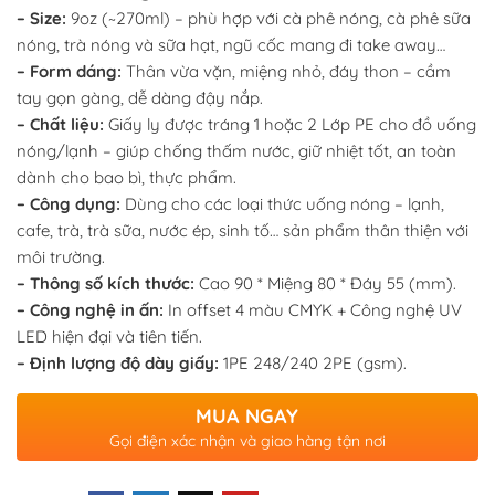
– Size:
9oz (~270ml) – phù hợp với cà phê nóng, cà phê sữa
nóng, trà nóng và sữa hạt, ngũ cốc mang đi take away…
– Form dáng:
Thân vừa vặn, miệng nhỏ, đáy thon – cầm
tay gọn gàng, dễ dàng đậy nắp.
– Chất liệu:
Giấy ly được tráng 1 hoặc 2 Lớp PE cho đồ uống
nóng/lạnh – giúp chống thấm nước, giữ nhiệt tốt, an toàn
dành cho bao bì, thực phẩm.
– Công dụng:
Dùng cho các loại thức uống nóng – lạnh,
cafe, trà, trà sữa, nước ép, sinh tố… sản phẩm thân thiện với
môi trường.
– Thông số kích thước:
Cao 90 * Miệng 80 * Đáy 55 (mm).
– Công nghệ in ấn:
In offset 4 màu CMYK + Công nghệ UV
LED hiện đại và tiên tiến.
– Định lượng độ dày giấy:
1PE 248/240 2PE (gsm).
MUA NGAY
Gọi điện xác nhận và giao hàng tận nơi