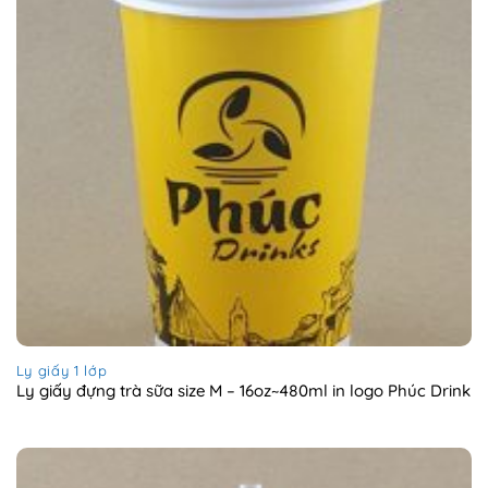
Ly giấy 1 lớp
Ly giấy đựng trà sữa size M – 16oz~480ml in logo Phúc Drink