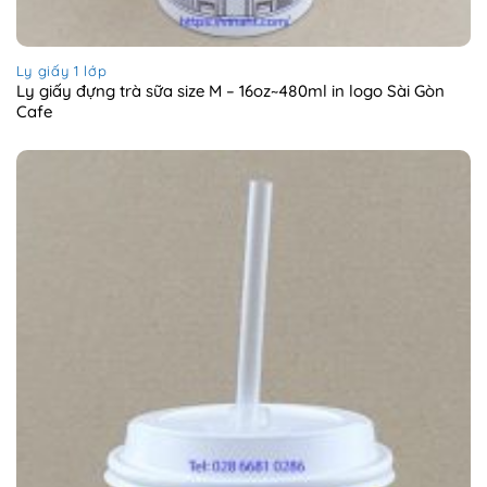
Ly giấy 1 lớp
Ly giấy đựng trà sữa size M – 16oz~480ml in logo Sài Gòn
Cafe