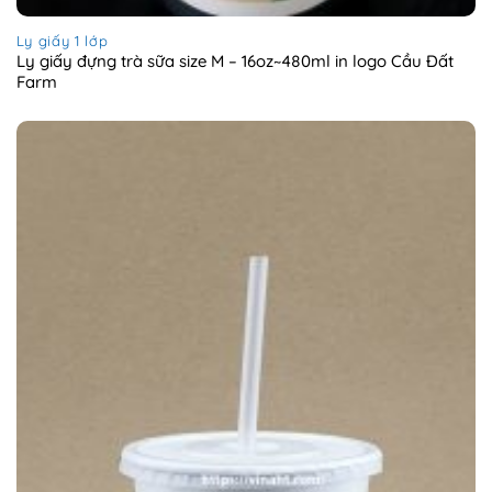
Ly giấy 1 lớp
Ly giấy đựng trà sữa size M – 16oz~480ml in logo Cầu Đất
Farm