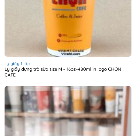
Ly giấy 1 lớp
Ly giấy đựng trà sữa size M – 16oz~480ml in logo CHỌN
CAFE