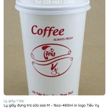
Ly giấy 1 lớp
Ly giấy đựng trà sữa size M – 16oz~480ml in logo Tiểu Vy