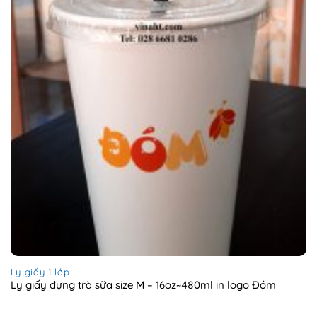
Ly giấy 1 lớp
Ly giấy đựng trà sữa size M – 16oz~480ml in logo Đóm