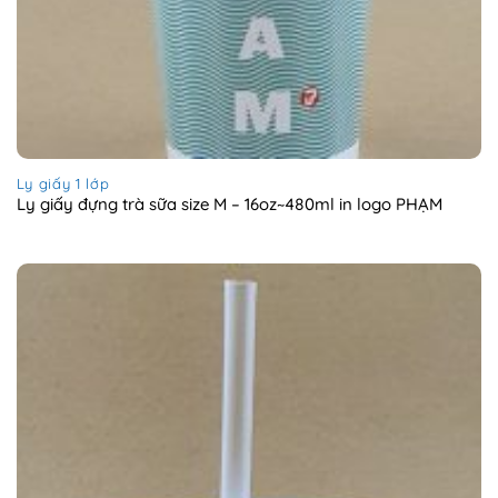
Ly giấy 1 lớp
Ly giấy đựng trà sữa size M – 16oz~480ml in logo PHẠM