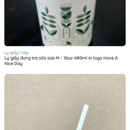
Ly giấy 1 lớp
Ly giấy đựng trà sữa size M – 16oz~480ml in logo Have A
Nice Day