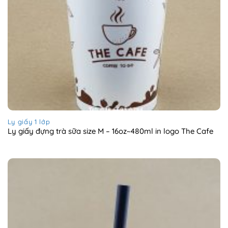
Ly giấy 1 lớp
Ly giấy đựng trà sữa size M – 16oz~480ml in logo The Cafe