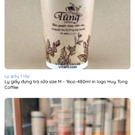
Ly giấy 1 lớp
Ly giấy đựng trà sữa size M – 16oz~480ml in logo Huy Tùng
Coffee