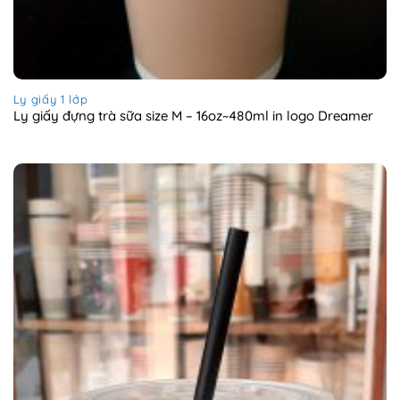
Ly giấy 1 lớp
Ly giấy đựng trà sữa size M – 16oz~480ml in logo Dreamer