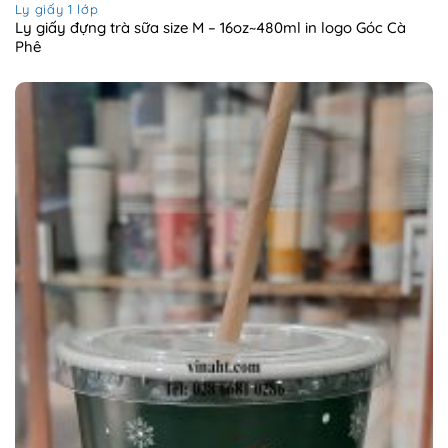
Ly giấy 1 lớp
Ly giấy đựng trà sữa size M – 16oz~480ml in logo Góc Cà
Phê