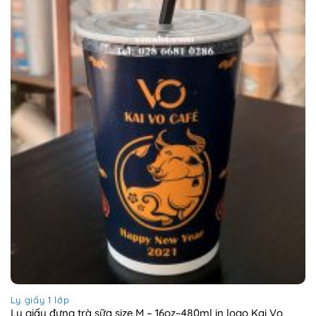
Ly giấy 1 lớp
Ly giấy đựng trà sữa size M – 16oz~480ml in logo Kai Vo