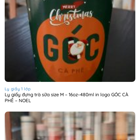
Ly giấy 1 lớp
Ly giấy đựng trà sữa size M – 16oz~480ml in logo GÓC CÀ
PHÊ – NOEL