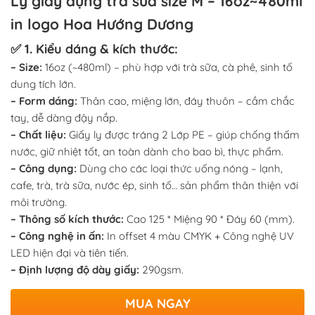
Ly giấy đựng trà sữa size M – 16oz~480ml
in logo Hoa Hướng Dương
✅ 1. Kiểu dáng & kích thước:
– Size:
16oz (~480ml) – phù hợp với trà sữa, cà phê, sinh tố
dung tích lớn.
– Form dáng:
Thân cao, miệng lớn, đáy thuôn – cầm chắc
tay, dễ dàng đậy nắp.
– Chất liệu:
Giấy ly được tráng 2 Lớp PE – giúp chống thấm
nước, giữ nhiệt tốt, an toàn dành cho bao bì, thực phẩm.
– Công dụng:
Dùng cho các loại thức uống nóng – lạnh,
cafe, trà, trà sữa, nước ép, sinh tố… sản phẩm thân thiện với
môi trường.
– Thông số kích thước:
Cao 125 * Miệng 90 * Đáy 60 (mm).
– Công nghệ in ấn:
In offset 4 màu CMYK + Công nghệ UV
LED hiện đại và tiên tiến.
– Định lượng độ dày giấy:
290gsm.
MUA NGAY