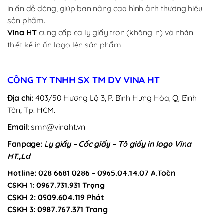
in ấn dễ dàng, giúp bạn nâng cao hình ảnh thương hiệu
sản phẩm.
Vina HT
cung cấp cả ly giấy trơn (không in) và nhận
thiết kế in ấn logo lên sản phẩm.
CÔNG TY TNHH SX TM DV VINA HT
Địa chỉ:
403/50 Hương Lộ 3, P. Bình Hưng Hòa, Q. Bình
Tân, Tp. HCM.
Email
: smn@vinaht.vn
Fanpage:
Ly giấy – Cốc giấy – Tô giấy in logo Vina
HT.,Ld
Hotline: 028 6681 0286 – 0965.04.14.07 A.Toàn
CSKH 1: 0967.731.931 Trọng
CSKH 2: 0909.604.119 Phát
CSKH 3: 0987.767.371 Trang