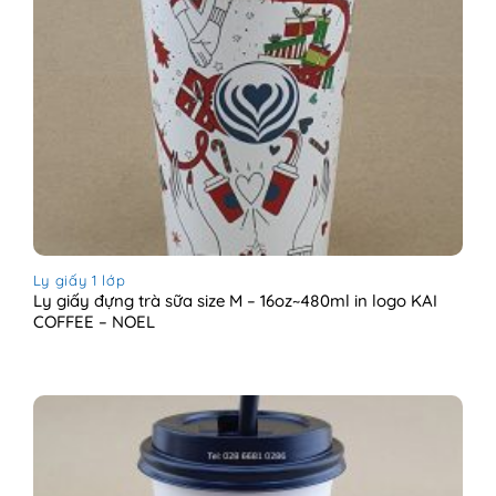
Ly giấy 1 lớp
Ly giấy đựng trà sữa size M – 16oz~480ml in logo KAI
COFFEE – NOEL