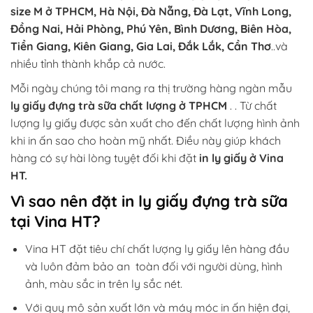
size M ở TPHCM, Hà Nội, Đà Nẵng, Đà Lạt, Vĩnh Long,
Đồng Nai, Hải Phòng, Phú Yên, Bình Dương, Biên Hòa,
Tiền Giang, Kiên Giang, Gia Lai, Đắk Lắk, Cần Thơ
..và
nhiều tỉnh thành khắp cả nước.
Mỗi ngày chúng tôi mang ra thị trường hàng ngàn mẫu
ly giấy đựng trà sữa chất lượng ở TPHCM
. . Từ chất
lượng ly giấy được sản xuất cho đến chất lượng hình ảnh
khi in ấn sao cho hoàn mỹ nhất. Điều này giúp khách
hàng có sự hài lòng tuyệt đối khi đặt
in ly giấy ở Vina
HT.
Vì sao nên đặt in ly giấy đựng trà sữa
tại Vina HT?
Vina HT đặt tiêu chí chất lượng ly giấy lên hàng đầu
và luôn đảm bảo an toàn đối với người dùng, hình
ảnh, màu sắc in trên ly sắc nét.
Với quy mô sản xuất lớn và máy móc in ấn hiện đại,