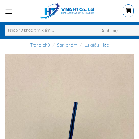
Skip
to
content
Tìm
kiếm:
Trang chủ
/
Sản phẩm
/
Ly giấy 1 lớp