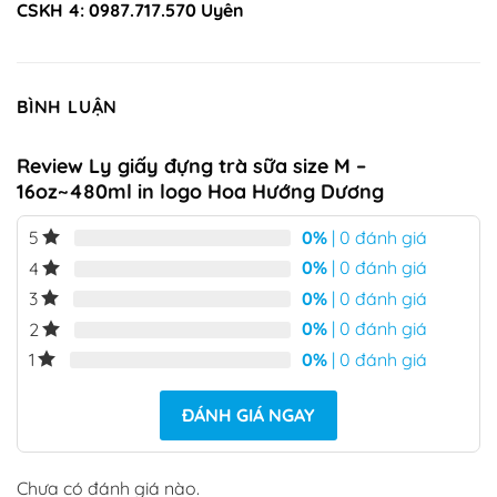
CSKH 4: 0987.717.570 Uyên
BÌNH LUẬN
Review Ly giấy đựng trà sữa size M –
16oz~480ml in logo Hoa Hướng Dương
0%
| 0 đánh giá
5
0%
| 0 đánh giá
4
0%
| 0 đánh giá
3
0%
| 0 đánh giá
2
0%
| 0 đánh giá
1
ĐÁNH GIÁ NGAY
Chưa có đánh giá nào.