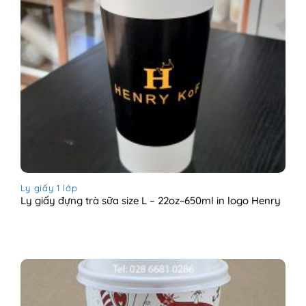
Ly giấy 1 lớp
Ly giấy đựng trà sữa size L – 22oz~650ml in logo Henry