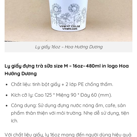
Ly giấy 16oz – Hoa Hướng Dương
Ly giấy đựng trà sữa size M – 16oz~480ml in logo Hoa
Hướng Dương
Chất liệu: tinh bột giấy + 2 lớp PE chống thấm.
Kích cỡ ly: Cao 125 * Miệng 90 * Đáy 60 (mm).
Công dụng: Sử dụng đựng nước nóng ấm, cafe, sản
phẩm thân thiện với môi trường. Nhẹ dễ sử dụng, tiện
ích.
Với chất liệu giấy, ly 16oz mang đến người dùng hiệu quả