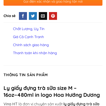
Gọi điện xác nhận và giao hàng tận nơi
Chia sẻ
Chất Lượng, Uy Tín
Giá Cả Cạnh Tranh
Chính sách giao hàng
Thanh toán khi nhận hàng
THÔNG TIN SẢN PHẨM
Ly giấy đựng trà sữa size M –
16oz~480ml in logo Hoa Hướng Dương
Vina HT
là đơn vị chuyên sản xuất
ly giấy đựng trà sữa