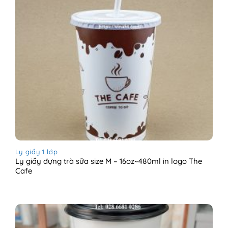
Ly giấy 1 lớp
Ly giấy đựng trà sữa size M – 16oz~480ml in logo The
Cafe