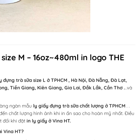
 size M – 16oz~480ml in logo THE
ấy đựng trà sữa size L ở TPHCM , Hà Nội, Đà Nẵng, Đà Lạt,
ong, Tiền Giang, Kiên Giang, Gia Lai, Đắk Lắk, Cần Thơ .
..và
 hàng ngàn mẫu
ly giấy đựng trà sữa chất lượng ở TPHCM
. .
 đến chất lượng hình ảnh khi in ấn sao cho hoàn mỹ nhất. Điều
t đối khi đặt
in ly giấy ở Vina HT.
ại Vina HT?