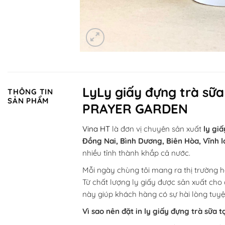
LyLy giấy đựng trà sữa
THÔNG TIN
SẢN PHẨM
PRAYER GARDEN
Vina HT
là đơn vị chuyên sản xuất
ly gi
Đồng Nai, Bình Dương, Biên Hòa, Vĩnh l
nhiều tỉnh thành khắp cả nước.
Mỗi ngày chùng tôi mang ra thị trường
Từ chất lượng ly giấy được sản xuất cho
này giúp khách hàng có sự hài lòng tuyệ
Vì sao nên đặt in ly giấy đựng trà sữa t