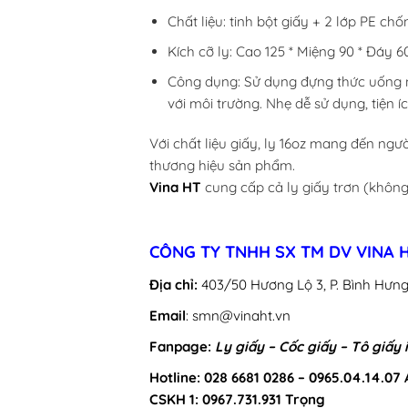
Chất liệu: tinh bột giấy + 2 lớp PE ch
Kích cỡ ly: Cao 125 * Miệng 90 * Đáy 
Công dụng: Sử dụng đựng thức uống nó
với môi trường. Nhẹ dễ sử dụng, tiện íc
Với chất liệu giấy, ly 16oz mang đến ng
thương hiệu sản phẩm.
Vina HT
cung cấp cả ly giấy trơn (không 
CÔNG TY TNHH SX TM DV VINA 
Địa chỉ:
403/50 Hương Lộ 3, P. Bình Hưng
Email
: smn@vinaht.vn
Fanpage:
Ly giấy – Cốc giấy – Tô giấy 
Hotline: 028 6681 0286 – 0965.04.14.07
CSKH 1: 0967.731.931 Trọng