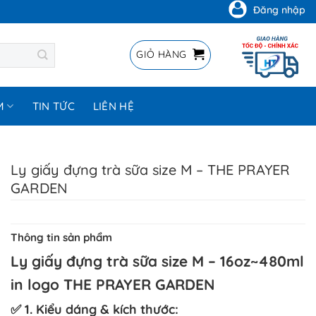
Đăng nhập
GIỎ HÀNG
M
TIN TỨC
LIÊN HỆ
Ly giấy đựng trà sữa size M – THE PRAYER
GARDEN
Thông tin sản phẩm
Ly giấy đựng trà sữa size M – 16oz~480ml
in logo THE PRAYER GARDEN
✅ 1. Kiểu dáng & kích thước: