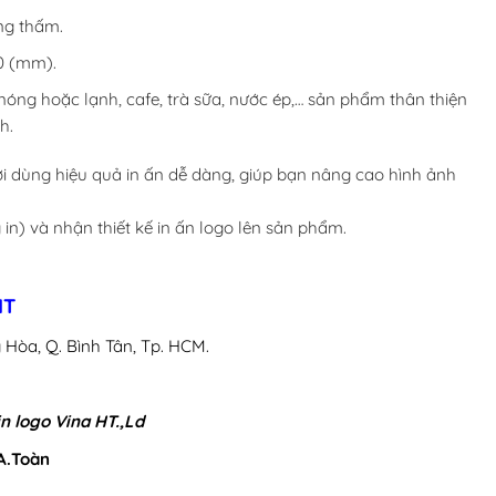
ống thấm.
60 (mm).
ng hoặc lạnh, cafe, trà sữa, nước ép,… sản phẩm thân thiện
h.
ười dùng hiệu quả in ấn dễ dàng, giúp bạn nâng cao hình ảnh
in) và nhận thiết kế in ấn logo lên sản phẩm.
HT
 Hòa, Q. Bình Tân, Tp. HCM.
in logo Vina HT.,Ld
 A.Toàn