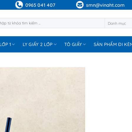
0965 041 407
smn@vinaht.com
m:
LỚP 1
LY GIẤY 2 LỚP
TÔ GIẤY
SẢN PHẨM ĐI KÈ