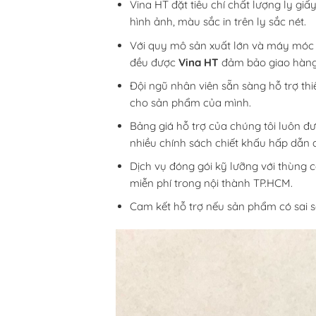
Vina HT đặt tiêu chí chất lượng ly gi
hình ảnh, màu sắc in trên ly sắc nét.
Với quy mô sản xuất lớn và máy móc i
đều được
Vina HT
đảm bảo giao hàng 
Đội ngũ nhân viên sẵn sàng hỗ trợ th
cho sản phẩm của mình.
Bảng giá hỗ trợ của chúng tôi luôn đư
nhiều chính sách chiết khấu hấp dẫn đ
Dịch vụ đóng gói kỹ lưỡng với thùng c
miễn phí trong nội thành TP.HCM.
Cam kết hỗ trợ nếu sản phẩm có sai só