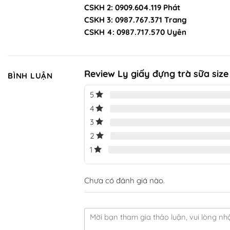
CSKH 2: 0909.604.119 Phát
CSKH 3: 0987.767.371 Trang
CSKH 4: 0987.717.570 Uyên
Review Ly giấy đựng trà sữa si
BÌNH LUẬN
5
4
3
2
1
Chưa có đánh giá nào.