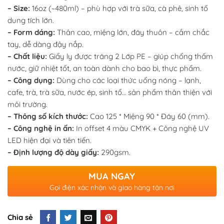
– Size:
16oz (~480ml) – phù hợp với trà sữa, cà phê, sinh tố
dung tích lớn.
– Form dáng:
Thân cao, miệng lớn, đáy thuôn – cầm chắc
tay, dễ dàng đậy nắp.
– Chất liệu:
Giấy ly được tráng 2 Lớp PE – giúp chống thấm
nước, giữ nhiệt tốt, an toàn dành cho bao bì, thực phẩm.
– Công dụng:
Dùng cho các loại thức uống nóng – lạnh,
cafe, trà, trà sữa, nước ép, sinh tố… sản phẩm thân thiện với
môi trường.
– Thông số kích thước:
Cao 125 * Miệng 90 * Đáy 60 (mm).
– Công nghệ in ấn:
In offset 4 màu CMYK + Công nghệ UV
LED hiện đại và tiên tiến.
– Định lượng độ dày giấy:
290gsm.
MUA NGAY
Gọi điện xác nhận và giao hàng tận nơi
Chia sẻ