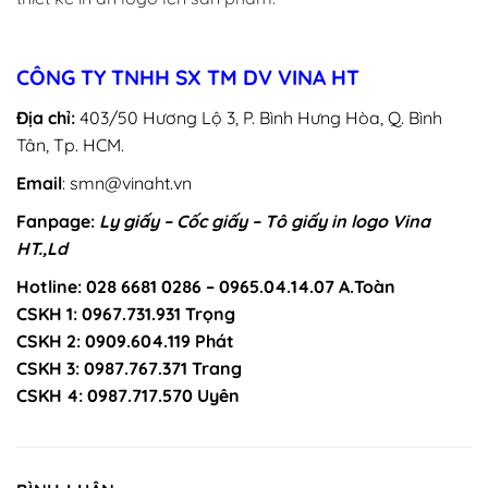
CÔNG TY TNHH SX TM DV VINA HT
Địa chỉ:
403/50 Hương Lộ 3, P. Bình Hưng Hòa, Q. Bình
Tân, Tp. HCM.
Email
: smn@vinaht.vn
Fanpage:
Ly giấy – Cốc giấy – Tô giấy in logo Vina
HT.,Ld
Hotline: 028 6681 0286 – 0965.04.14.07 A.Toàn
CSKH 1: 0967.731.931 Trọng
CSKH 2: 0909.604.119 Phát
CSKH 3: 0987.767.371 Trang
CSKH 4: 0987.717.570 Uyên