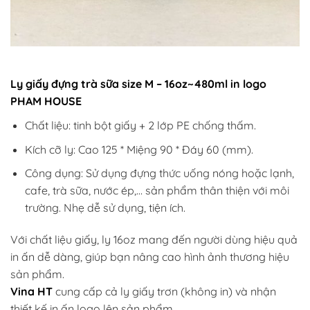
Ly giấy đựng trà sữa size M – 16oz~480ml in logo
PHAM HOUSE
Chất liệu: tinh bột giấy + 2 lớp PE chống thấm.
Kích cỡ ly: Cao 125 * Miệng 90 * Đáy 60 (mm).
Công dụng: Sử dụng đựng thức uống nóng hoặc lạnh,
cafe, trà sữa, nước ép,… sản phẩm thân thiện với môi
trường. Nhẹ dễ sử dụng, tiện ích.
Với chất liệu giấy, ly 16oz mang đến người dùng hiệu quả
in ấn dễ dàng, giúp bạn nâng cao hình ảnh thương hiệu
sản phẩm.
Vina HT
cung cấp cả ly giấy trơn (không in) và nhận
thiết kế in ấn logo lên sản phẩm.