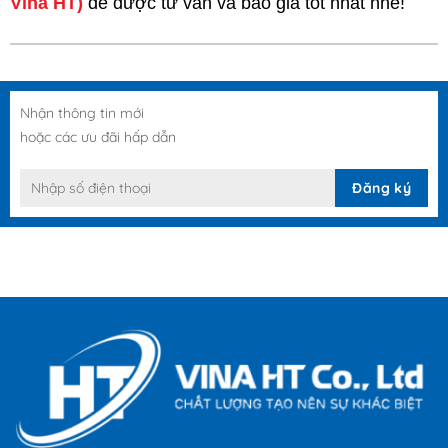
Vina HT)
để được tư vấn và báo giá tốt nhất nhé!
Nhận thông tin mới
hoặc các ưu đãi hấp dẫn