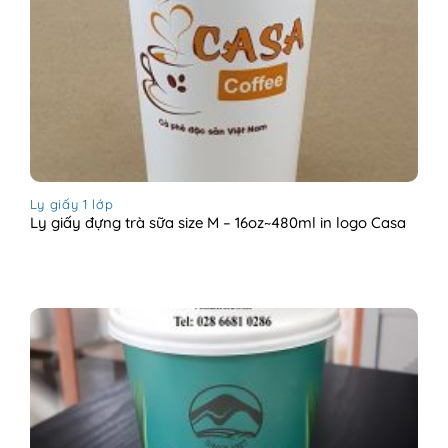
Ly giấy 1 lớp
Ly giấy đựng trà sữa size M – 16oz~480ml in logo Casa