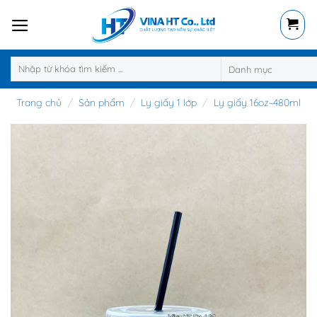
Skip
to
content
Tìm
kiếm:
Trang chủ
/
Sản phẩm
/
Ly giấy 1 lớp
/
Ly giấy 16oz~480ml