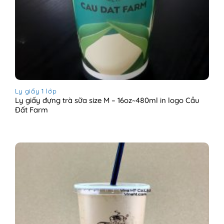
Ly giấy 1 lớp
Ly giấy đựng trà sữa size M – 16oz~480ml in logo Cầu
Đất Farm