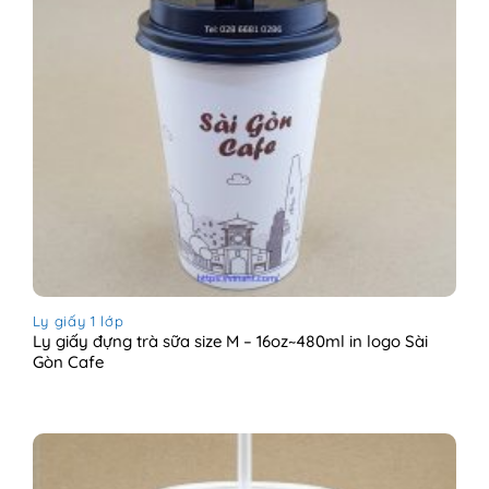
Ly giấy 1 lớp
Ly giấy đựng trà sữa size M – 16oz~480ml in logo Sài
Gòn Cafe