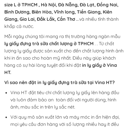
size L ở TPHCM , Hà Nội, Đà Nẵng, Đà Lạt, Đồng Nai,
Bình Dương, Biên Hòa, Vĩnh long, Tiền Giang, Kiên
Giang, Gia Lai, Đắk Lắk, Cần Thơ .
..và nhiều tỉnh thành
khắp cả nước.
Mỗi ngày chúng tôi mang ra thị trường hàng ngàn mẫu
ly giấy đựng trà sữa chất lượng ở TPHCM
. . Từ chất
lượng ly giấy được sản xuất cho đến chất lượng hình ảnh
khi in ấn sao cho hoàn mỹ nhất. Điều này giúp khách
hàng có sự hài lòng tuyệt đối khi đặt
in ly giấy ở Vina
HT.
Vì sao nên đặt in ly giấy đựng trà sữa tại Vina HT?
Vina HT đặt tiêu chí chất lượng ly giấy lên hàng đầu
và luôn đảm bảo an toàn đối với người dùng, hình
ảnh, màu sắc in trên ly sắc nét.
Với quy mô sản xuất lớn và máy móc in ấn hiện đại,
mọi yêu cầu đơn hàng với số lượng nhiều hay ít đều