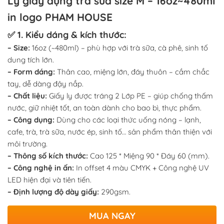
Ly giấy đựng trà sữa size M – 16oz~480ml
in logo PHAM HOUSE
✅ 1. Kiểu dáng & kích thước:
– Size:
16oz (~480ml) – phù hợp với trà sữa, cà phê, sinh tố
dung tích lớn.
– Form dáng:
Thân cao, miệng lớn, đáy thuôn – cầm chắc
tay, dễ dàng đậy nắp.
– Chất liệu:
Giấy ly được tráng 2 Lớp PE – giúp chống thấm
nước, giữ nhiệt tốt, an toàn dành cho bao bì, thực phẩm.
– Công dụng:
Dùng cho các loại thức uống nóng – lạnh,
cafe, trà, trà sữa, nước ép, sinh tố… sản phẩm thân thiện với
môi trường.
– Thông số kích thước:
Cao 125 * Miệng 90 * Đáy 60 (mm).
– Công nghệ in ấn:
In offset 4 màu CMYK + Công nghệ UV
LED hiện đại và tiên tiến.
– Định lượng độ dày giấy:
290gsm.
MUA NGAY