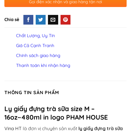
Gọi điện xác nhận và giao hàng tận nơi
Chia sẻ
Chất Lượng, Uy Tín
Giá Cả Cạnh Tranh
Chính sách giao hàng
Thanh toán khi nhận hàng
THÔNG TIN SẢN PHẨM
Ly giấy đựng trà sữa size M –
16oz~480ml in logo PHAM HOUSE
Vina HT
là đơn vị chuyên sản xuất
ly giấy đựng trà sữa