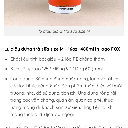
ly giấy đựng trà sữa size M
Ly giấy đựng trà sữa size M – 16oz~480ml in logo FOX
Chất liệu: tinh bột giấy + 2 lớp PE chống thấm.
Kích cỡ ly: Cao 125 * Miệng 90 * Đáy 60 (mm).
Công dụng: Sử dụng đựng nước nóng, lạnh và tất cả
các loại thức uống khác. Sản phẩm thân thiện với môi
trường, nhẹ, dễ sử dụng, tiện ích. Ứng dụng rộng rãi
trong các văn phòng, quán ăn, quán cà phê, thức
uống mang đi, khách sạn, sự kiện… hay tiện lợi khi
mang theo đi du lịch, dã ngoại.
Với chất liệu giấy 2PE, ly 16oz còn dễ dàng in ấn trực tiếp