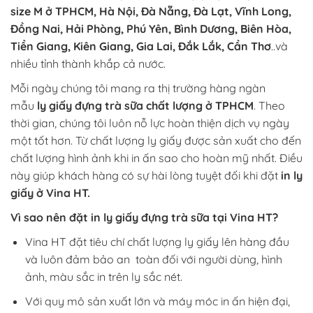
size M ở TPHCM, Hà Nội, Đà Nẵng, Đà Lạt, Vĩnh Long,
Đồng Nai, Hải Phòng, Phú Yên, Bình Dương, Biên Hòa,
Tiền Giang, Kiên Giang, Gia Lai, Đắk Lắk, Cần Thơ
..và
nhiều tỉnh thành khắp cả nước.
Mỗi ngày chúng tôi mang ra thị trường hàng ngàn
mẫu
ly giấy đựng trà sữa chất lượng ở TPHCM
. Theo
thời gian, chúng tôi luôn nỗ lực hoàn thiện dịch vụ ngày
một tốt hơn. Từ chất lượng ly giấy được sản xuất cho đến
chất lượng hình ảnh khi in ấn sao cho hoàn mỹ nhất. Điều
này giúp khách hàng có sự hài lòng tuyệt đối khi đặt
in ly
giấy ở Vina HT.
Vì sao nên đặt in ly giấy đựng trà sữa tại Vina HT?
Vina HT đặt tiêu chí chất lượng ly giấy lên hàng đầu
và luôn đảm bảo an toàn đối với người dùng, hình
ảnh, màu sắc in trên ly sắc nét.
Với quy mô sản xuất lớn và máy móc in ấn hiện đại,