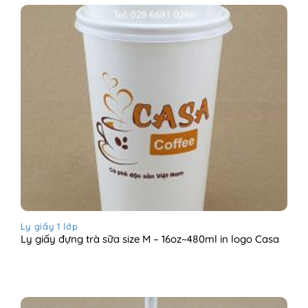
Ly giấy 1 lớp
Ly giấy đựng trà sữa size M – 16oz~480ml in logo Casa