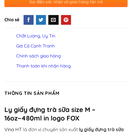
Gọi điện xác nhận và giao hàng tận nơi
Chia sẻ
Chất Lượng, Uy Tín
Giá Cả Cạnh Tranh
Chính sách giao hàng
Thanh toán khi nhận hàng
THÔNG TIN SẢN PHẨM
Ly giấy đựng trà sữa size M –
16oz~480ml in logo FOX
Vina HT
là đơn vị chuyên sản xuất
ly giấy đựng trà sữa