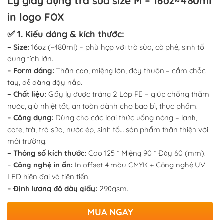
Ly giấy đựng trà sữa size M – 16oz~480ml
in logo FOX
✅ 1. Kiểu dáng & kích thước:
– Size:
16oz (~480ml) – phù hợp với trà sữa, cà phê, sinh tố
dung tích lớn.
– Form dáng:
Thân cao, miệng lớn, đáy thuôn – cầm chắc
tay, dễ dàng đậy nắp.
– Chất liệu:
Giấy ly được tráng 2 Lớp PE – giúp chống thấm
nước, giữ nhiệt tốt, an toàn dành cho bao bì, thực phẩm.
– Công dụng:
Dùng cho các loại thức uống nóng – lạnh,
cafe, trà, trà sữa, nước ép, sinh tố… sản phẩm thân thiện với
môi trường.
– Thông số kích thước:
Cao 125 * Miệng 90 * Đáy 60 (mm).
– Công nghệ in ấn:
In offset 4 màu CMYK + Công nghệ UV
LED hiện đại và tiên tiến.
– Định lượng độ dày giấy:
290gsm.
MUA NGAY