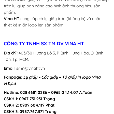
trên ly, giúp bạn nâng cao hình ảnh thương hiệu sản
phẩm.
Vina HT
cung cấp cả ly giấy trơn (không in) và nhận
thiết kế in ấn logo lên sản phẩm.
CÔNG TY TNHH SX TM DV VINA HT
Địa chỉ:
403/50 Hương Lộ 3, P. Bình Hưng Hòa, Q. Bình
Tân, Tp. HCM.
Email
: smn@vinaht.vn
Fanpage:
Ly giấy – Cốc giấy – Tô giấy in logo Vina
HT.,Ld
Hotline: 028 6681 0286 – 0965.04.14.07 A.Toàn
CSKH 1: 0967.731.931 Trọng
CSKH 2: 0909.604.119 Phát
CSKH 3: 0987.767.371 Trang