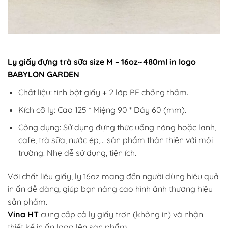
Ly giấy đựng trà sữa size M – 16oz~480ml in logo
BABYLON GARDEN
Chất liệu: tinh bột giấy + 2 lớp PE chống thấm.
Kích cỡ ly: Cao 125 * Miệng 90 * Đáy 60 (mm).
Công dụng: Sử dụng đựng thức uống nóng hoặc lạnh,
cafe, trà sữa, nước ép,… sản phẩm thân thiện với môi
trường. Nhẹ dễ sử dụng, tiện ích.
Với chất liệu giấy, ly 16oz mang đến người dùng hiệu quả
in ấn dễ dàng, giúp bạn nâng cao hình ảnh thương hiệu
sản phẩm.
Vina HT
cung cấp cả ly giấy trơn (không in) và nhận
thiết kế in ấn logo lên sản phẩm.