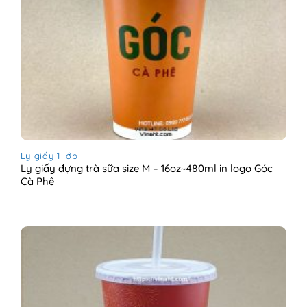
Ly giấy 1 lớp
Ly giấy đựng trà sữa size M – 16oz~480ml in logo Góc
Cà Phê