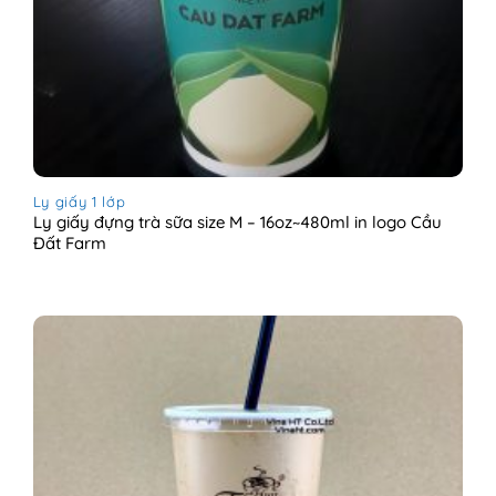
Ly giấy 1 lớp
Ly giấy đựng trà sữa size M – 16oz~480ml in logo Cầu
Đất Farm