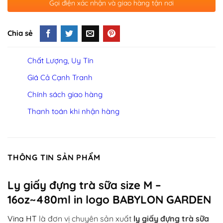
Gọi điện xác nhận và giao hàng tận nơi
Chia sẻ
Chất Lượng, Uy Tín
Giá Cả Cạnh Tranh
Chính sách giao hàng
Thanh toán khi nhận hàng
THÔNG TIN SẢN PHẨM
Ly giấy đựng trà sữa size M –
16oz~480ml in logo BABYLON GARDEN
Vina HT
là đơn vị chuyên sản xuất
ly giấy đựng trà sữa