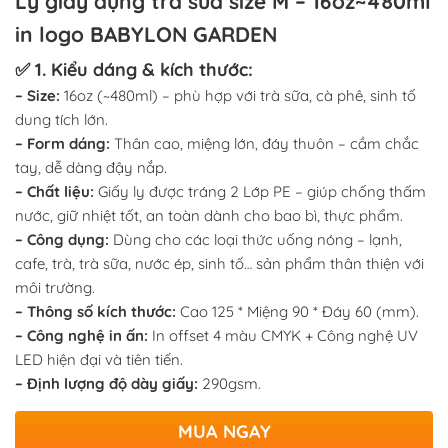
Ly giấy đựng trà sữa size M – 16oz~480ml
in logo BABYLON GARDEN
✅ 1. Kiểu dáng & kích thước:
– Size:
16oz (~480ml) – phù hợp với trà sữa, cà phê, sinh tố
dung tích lớn.
– Form dáng:
Thân cao, miệng lớn, đáy thuôn – cầm chắc
tay, dễ dàng đậy nắp.
– Chất liệu:
Giấy ly được tráng 2 Lớp PE – giúp chống thấm
nước, giữ nhiệt tốt, an toàn dành cho bao bì, thực phẩm.
– Công dụng:
Dùng cho các loại thức uống nóng – lạnh,
cafe, trà, trà sữa, nước ép, sinh tố… sản phẩm thân thiện với
môi trường.
– Thông số kích thước:
Cao 125 * Miệng 90 * Đáy 60 (mm).
– Công nghệ in ấn:
In offset 4 màu CMYK + Công nghệ UV
LED hiện đại và tiên tiến.
– Định lượng độ dày giấy:
290gsm.
MUA NGAY