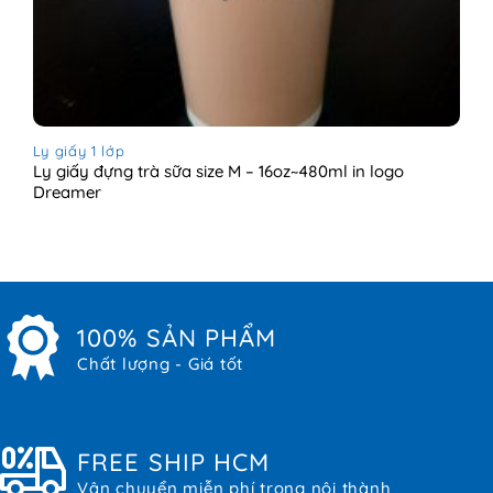
Ly giấy 1 lớp
Ly giấy đựng trà sữa size M – 16oz~480ml in logo
Dreamer
100% SẢN PHẨM
Chất lượng - Giá tốt
FREE SHIP HCM
Vận chuyển miễn phí trong nội thành