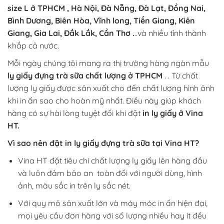
size L ở TPHCM , Hà Nội, Đà Nẵng, Đà Lạt, Đồng Nai,
Bình Dương, Biên Hòa, Vĩnh long, Tiền Giang, Kiên
Giang, Gia Lai, Đắk Lắk, Cần Thơ .
..và nhiều tỉnh thành
khắp cả nước.
Mỗi ngày chúng tôi mang ra thị trường hàng ngàn mẫu
ly giấy đựng trà sữa chất lượng ở TPHCM
. . Từ chất
lượng ly giấy được sản xuất cho đến chất lượng hình ảnh
khi in ấn sao cho hoàn mỹ nhất. Điều này giúp khách
hàng có sự hài lòng tuyệt đối khi đặt
in ly giấy ở Vina
HT.
Vì sao nên đặt in ly giấy đựng trà sữa tại Vina HT?
Vina HT đặt tiêu chí chất lượng ly giấy lên hàng đầu
và luôn đảm bảo an toàn đối với người dùng, hình
ảnh, màu sắc in trên ly sắc nét.
Với quy mô sản xuất lớn và máy móc in ấn hiện đại,
mọi yêu cầu đơn hàng với số lượng nhiều hay ít đều