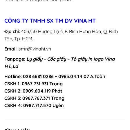
CÔNG TY TNHH SX TM DV VINA HT
Địa chỉ:
403/50 Hương Lộ 3, P. Bình Hưng Hòa, Q. Bình
Tân, Tp. HCM.
Email
: smn@vinaht.vn
Fanpage:
Ly giấy – Cốc giấy – Tô giấy in logo Vina
HT.,Ld
Hotline: 028 6681 0286 – 0965.04.14.07 A.Toàn
CSKH 1: 0967.731.931 Trọng
CSKH 2: 0909.604.119 Phát
CSKH 3: 0987.767.371 Trang
CSKH 4: 0987.717.570 Uyên