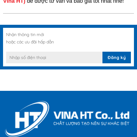
Vina HT)
để được tư vấn và báo giá tốt nhất nhé!
Nhận thông tin mới
hoặc các ưu đãi hấp dẫn