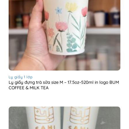
Ly giấy 1 lớp
Ly giấy đựng trà sữa size M – 17.5oz~520ml in logo BUM
COFFEE & MILK TEA