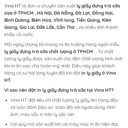
Vina HT
là đơn vị chuyên sản xuất
ly giấy đựng trà sữa
size ở TPHCM , Hà Nội, Đà Nẵng, Đà Lạt, Đồng Nai,
Bình Dương, Biên Hòa, Vĩnh long, Tiền Giang, Kiên
Giang, Gia Lai, Đắk Lắk, Cần Thơ .
..và nhiều tỉnh thành
khắp cả nước.
Mỗi ngày chúng tôi mang ra thị trường hàng ngàn mẫu
ly giấy đựng trà sữa chất lượng ở TPHCM
. . Từ chất
lượng ly giấy được sản xuất cho đến chất lượng hình ảnh
khi in ấn sao cho hoàn mỹ nhất. Điều này giúp khách
hàng có sự hài lòng tuyệt đối khi đặt
in ly giấy ở Vina
HT.
Vì sao nên đặt in ly giấy đựng trà sữa tại Vina HT?
Vina HT đặt tiêu chí chất lượng ly giấy lên hàng đầu
và luôn đảm bảo an toàn đối với người dùng, hình
ảnh, màu sắc in trên ly sắc nét.
Với quy mô sản xuất lớn và máy móc in ấn hiện đại,