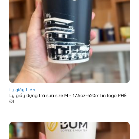
Ly giấy 1 lớp
Ly giấy đựng trà sữa size M – 17.5oz~520ml in logo PHÊ
ĐI