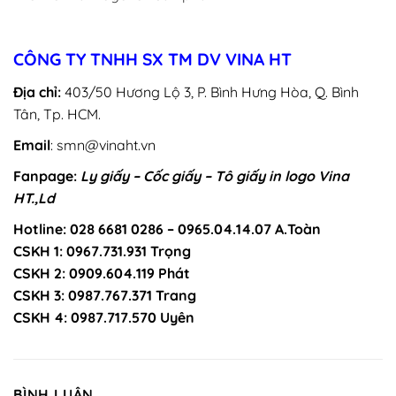
CÔNG TY TNHH SX TM DV VINA HT
Địa chỉ:
403/50 Hương Lộ 3, P. Bình Hưng Hòa, Q. Bình
Tân, Tp. HCM.
Email
: smn@vinaht.vn
Fanpage:
Ly giấy – Cốc giấy – Tô giấy in logo Vina
HT.,Ld
Hotline: 028 6681 0286 – 0965.04.14.07 A.Toàn
CSKH 1: 0967.731.931 Trọng
CSKH 2: 0909.604.119 Phát
CSKH 3: 0987.767.371 Trang
CSKH 4: 0987.717.570 Uyên
BÌNH LUẬN