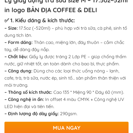
Ly giấy đựng trà sữa size M – 17.5oz~52ml
in logo BẢN ĐỊA COFFEE & DELI
✅ 1. Kiểu dáng & kích thước:
– Size:
17.5oz (~520ml) – phù hợp với trà sữa, cà phê, sinh tố
dung tích lớn.
– Form dáng:
Thân cao, miệng lớn, đáy thuôn – cầm chắc
tay, dễ dàng đậy nắp.
– Chất liệu:
Giấy ly được tráng 2 Lớp PE – giúp chống thấm
nước, giữ nhiệt tốt, an toàn dành cho bao bì, thực phẩm.
– Công dụng:
Dùng cho các loại thức uống nóng – lạnh,
cafe, trà, trà sữa, nước ép, sinh tố… sản phẩm thân thiện với
môi trường.
– Thông số kích thước:
Cao 135 * Miệng 90 * Đáy 60 (mm).
– Công nghệ in ấn:
In offset 4 màu CMYK + Công nghệ UV
LED hiện đại và tiên tiến.
– Định lượng độ dày giấy:
290gsm.
MUA NGAY