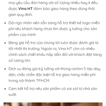
mọi yêu cầu đơn hàng với số lượng nhiều hay ít đều
được
Vina HT
đảm bảo giao hàng theo đúng thời
gian quy định.
Đội ngũ nhân viên sẵn sàng hỗ trợ thiết kế logo miễn
phí nếu khách hàng chưa tìm được ý tưởng cho sản
phẩm của mình.
Bảng giá hỗ trợ của chúng tôi luôn được đánh giá là
tốt nhất thị trường. Ngoài ra, Vina HT còn có nhiều
chính sách chiết khấu hấp dẫn đối với khách đặt hàng
số lượng lớn.
Dịch vụ đóng gói kỹ lưỡng với thùng carton 5 lớp dày
dặn, chắc chắn đặc biệt hỗ trợ giao hàng miễn phí
trong nội thành TP.HCM.
Cam kết hỗ trợ nếu sản phẩm có sai sót từ nhà sản
xuất.