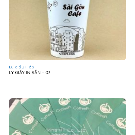
Ly giấy 1 lớp
LY GIẤY IN SẴN – 03