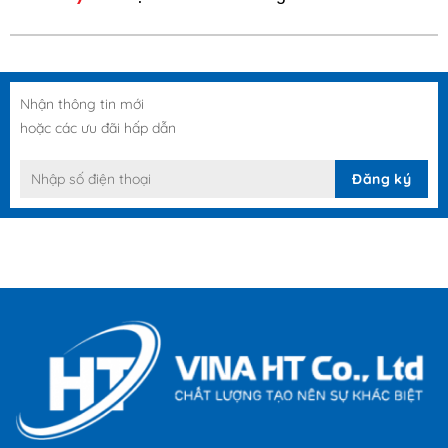
Nhận thông tin mới
hoặc các ưu đãi hấp dẫn