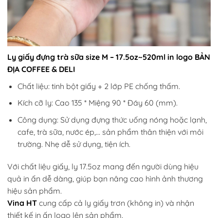
Ly giấy đựng trà sữa size M – 17.5oz~520ml in logo BẢN
ĐỊA COFFEE & DELI
Chất liệu: tinh bột giấy + 2 lớp PE chống thấm.
Kích cỡ ly: Cao 135 * Miệng 90 * Đáy 60 (mm).
Công dụng: Sử dụng đựng thức uống nóng hoặc lạnh,
cafe, trà sữa, nước ép,… sản phẩm thân thiện với môi
trường. Nhẹ dễ sử dụng, tiện ích.
Với chất liệu giấy, ly 17.5oz mang đến người dùng hiệu
quả in ấn dễ dàng, giúp bạn nâng cao hình ảnh thương
hiệu sản phẩm.
Vina HT
cung cấp cả ly giấy trơn (không in) và nhận
thiết kế in ấn logo lên sản phẩm.