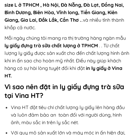
size L ở TPHCM , Hà Nội, Đà Nẵng, Đà Lạt, Đồng Nai,
Bình Dương, Biên Hòa, Vĩnh long, Tiền Giang, Kiên
Giang, Gia Lai, Đắk Lắk, Cần Thơ .
..và nhiều tỉnh thành
khắp cả nước.
Mỗi ngày chúng tôi mang ra thị trường hàng ngàn mẫu
ly giấy đựng trà sữa chất lượng ở TPHCM
. . Từ chất
lượng ly giấy được sản xuất cho đến chất lượng hình ảnh
khi in ấn sao cho hoàn mỹ nhất. Điều này giúp khách
hàng có sự hài lòng tuyệt đối khi đặt
in ly giấy ở Vina
HT.
Vì sao nên đặt in ly giấy đựng trà sữa
tại Vina HT?
Vina HT đặt tiêu chí chất lượng ly giấy lên hàng đầu
và luôn đảm bảo an toàn đối với người dùng, hình
ảnh, màu sắc in trên ly sắc nét.
Với quy mô sản xuất lớn và máy móc in ấn hiện đại,