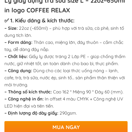
Ly giấy đựng trà sữa size L – 22oz~650ml
in logo COFFEE RELAX
✅ 1. Kiểu dáng & kích thước:
– Size:
22oz (~650ml) – phù hợp với trà sữa, cà phê, sinh tố
dung tích lớn.
– Form dáng:
Thân cao, miệng lớn, đáy thuôn – cầm chắc
tay, dễ dàng đậy nắp.
– Chất liệu:
Giấy ly được tráng 2 Lớp PE – giúp chống thấm
nước, giữ nhiệt tốt, an toàn dành cho bao bì, thực phẩm.
– Công dụng:
Dùng cho các loại thức uống nóng – lạnh,
cafe, trà, trà sữa, nước ép, sinh tố… sản phẩm thân thiện với
môi trường.
– Thông số kích thước:
Cao 162 * Miệng 90 * Đáy 60 (mm).
– Công nghệ in ấn:
In offset 4 màu CMYK + Công nghệ UV
LED hiện đại và tiên tiến.
– Định lượng độ dày giấy:
290gsm.
MUA NGAY