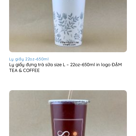
Ly giấy 22oz~650ml
Ly giấy đựng trà sữa size L – 22oz~650ml in logo ĐẬM
TEA & COFFEE