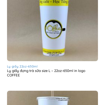
Ly giấy 22oz~650ml
Ly giấy đựng trà sữa size L – 22oz~650ml in logo
COFFEE