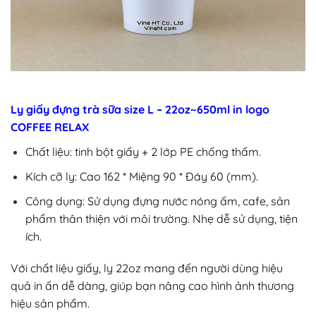
Ly giấy đựng trà sữa size L – 22oz~650ml in logo
COFFEE RELAX
Chất liệu: tinh bột giấy + 2 lớp PE chống thấm.
Kích cỡ ly: Cao 162 * Miệng 90 * Đáy 60 (mm).
Công dụng: Sử dụng đựng nước nóng ấm, cafe, sản
phẩm thân thiện với môi trường. Nhẹ dễ sử dụng, tiện
ích.
Với chất liệu giấy, ly 22oz mang đến người dùng hiệu
quả in ấn dễ dàng, giúp bạn nâng cao hình ảnh thương
hiệu sản phẩm.