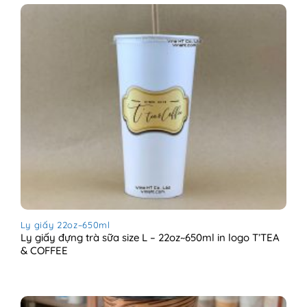
Ly giấy 22oz~650ml
Ly giấy đựng trà sữa size L – 22oz~650ml in logo T’TEA
& COFFEE