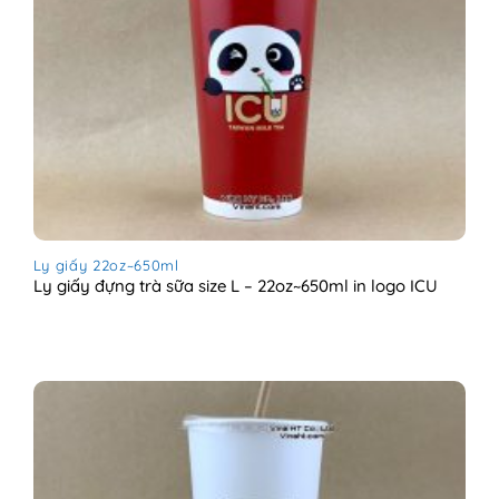
Ly giấy 22oz~650ml
Ly giấy đựng trà sữa size L – 22oz~650ml in logo ICU