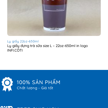
Ly giấy 22oz~650ml
Ly giấy đựng trà sữa size L – 22oz~650ml in logo
INFI.CÔTI
100% SẢN PHẨM
Chất lượng - Giá tốt