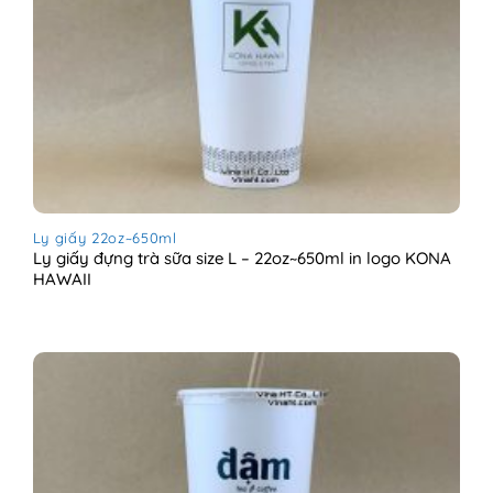
Ly giấy 22oz~650ml
Ly giấy đựng trà sữa size L – 22oz~650ml in logo KONA
HAWAII