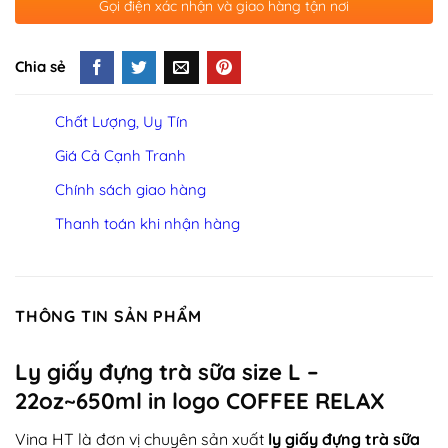
Gọi điện xác nhận và giao hàng tận nơi
Chia sẻ
Chất Lượng, Uy Tín
Giá Cả Cạnh Tranh
Chính sách giao hàng
Thanh toán khi nhận hàng
THÔNG TIN SẢN PHẨM
Ly giấy đựng trà sữa size L –
22oz~650ml in logo COFFEE RELAX
Vina HT
là đơn vị chuyên sản xuất
ly giấy đựng trà sữa