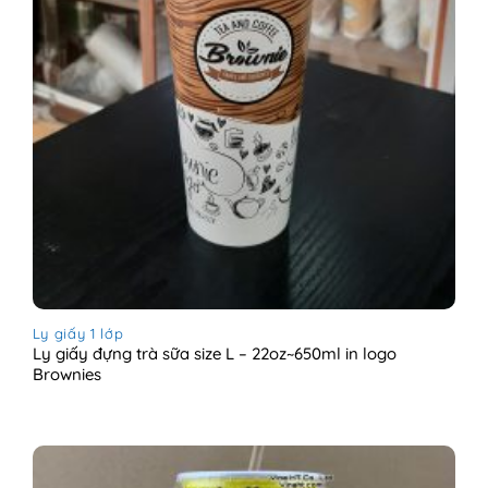
Ly giấy 1 lớp
Ly giấy đựng trà sữa size L – 22oz~650ml in logo
Brownies