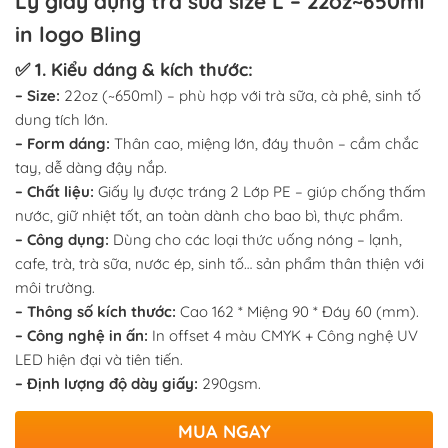
Ly giấy đựng trà sữa size L – 22oz~650ml
in logo Bling
✅ 1. Kiểu dáng & kích thước:
– Size:
22oz (~650ml) – phù hợp với trà sữa, cà phê, sinh tố
dung tích lớn.
– Form dáng:
Thân cao, miệng lớn, đáy thuôn – cầm chắc
tay, dễ dàng đậy nắp.
– Chất liệu:
Giấy ly được tráng 2 Lớp PE – giúp chống thấm
nước, giữ nhiệt tốt, an toàn dành cho bao bì, thực phẩm.
– Công dụng:
Dùng cho các loại thức uống nóng – lạnh,
cafe, trà, trà sữa, nước ép, sinh tố… sản phẩm thân thiện với
môi trường.
– Thông số kích thước:
Cao 162 * Miệng 90 * Đáy 60 (mm).
– Công nghệ in ấn:
In offset 4 màu CMYK + Công nghệ UV
LED hiện đại và tiên tiến.
– Định lượng độ dày giấy:
290gsm.
MUA NGAY