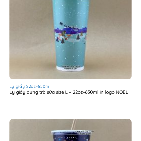
Ly giấy 22oz~650ml
Ly giấy đựng trà sữa size L – 22oz~650ml in logo NOEL