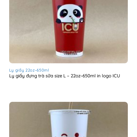
Ly giấy 22oz~650ml
Ly giấy đựng trà sữa size L – 22oz~650ml in logo ICU