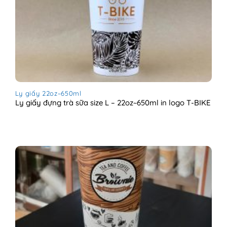
Ly giấy 22oz~650ml
Ly giấy đựng trà sữa size L – 22oz~650ml in logo T-BIKE