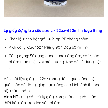
Ly giấy đựng trà sữa size L – 22oz~650ml in logo Bling
Chất liệu: tinh bột giấy + 2 lớp PE chống thấm.
Kích cỡ ly: Cao 162 * Miệng 90 * Đáy 60 (mm).
Công dụng: Sử dụng đựng nước nóng ấm, cafe, sản
phẩm thân thiện với môi trường. Nhẹ dễ sử dụng, tiện
ích.
Với chất liệu giấy, ly 22oz mang đến người dùng hiệu
quả in ấn dễ dàng, giúp bạn nâng cao hình ảnh thương
hiệu sản phẩm.
Vina HT
cung cấp cả ly giấy trơn (không in) và nhận
thiết kế in ấn logo lên sản phẩm.