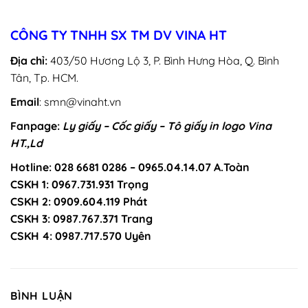
CÔNG TY TNHH SX TM DV VINA HT
Địa chỉ:
403/50 Hương Lộ 3, P. Bình Hưng Hòa, Q. Bình
Tân, Tp. HCM.
Email
: smn@vinaht.vn
Fanpage:
Ly giấy – Cốc giấy – Tô giấy in logo Vina
HT.,Ld
Hotline: 028 6681 0286 – 0965.04.14.07 A.Toàn
CSKH 1: 0967.731.931 Trọng
CSKH 2: 0909.604.119 Phát
CSKH 3: 0987.767.371 Trang
CSKH 4: 0987.717.570 Uyên
BÌNH LUẬN