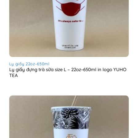
Ly giấy 22oz~650ml
Ly giấy đựng trà sữa size L – 22oz~650ml in logo YUHO
TEA