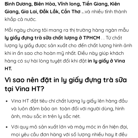
Bình Dương, Biên Hòa, Vĩnh long, Tiền Giang, Kiên
Giang, Gia Lai, Đắk Lắk, Cần Thơ .
..và nhiều tỉnh thành
khắp cả nước.
Mỗi ngày chúng tôi mang ra thị trường hàng ngàn mẫu
ly giấy đựng trà sữa chất lượng ở TPHCM
. . Từ chất
lượng ly giấy được sản xuất cho đến chất lượng hình ảnh
khi in ấn sao cho hoàn mỹ nhất. Điều này giúp khách
hàng có sự hài lòng tuyệt đối khi đặt
in ly giấy ở Vina
HT.
Vì sao nên đặt in ly giấy đựng trà sữa
tại Vina HT?
Vina HT đặt tiêu chí chất lượng ly giấy lên hàng đầu
và luôn đảm bảo an toàn đối với người dùng, hình
ảnh, màu sắc in trên ly sắc nét.
Với quy mô sản xuất lớn và máy móc in ấn hiện đại,
mọi yêu cầu đơn hàng với số lượng nhiều hay ít đều