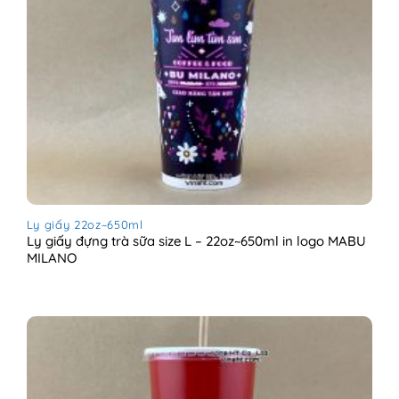
Ly giấy 22oz~650ml
Ly giấy đựng trà sữa size L – 22oz~650ml in logo MABU
MILANO