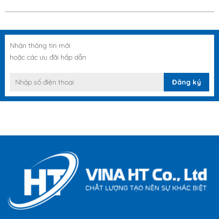
Nhận thông tin mới
hoặc các ưu đãi hấp dẫn