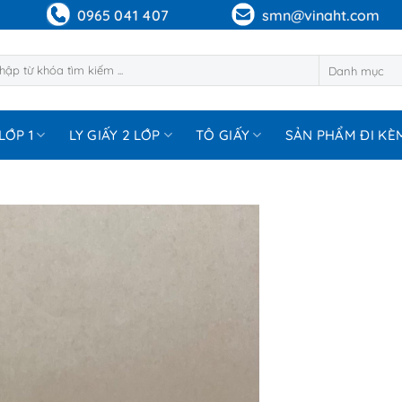
0965 041 407
smn@vinaht.com
m:
LỚP 1
LY GIẤY 2 LỚP
TÔ GIẤY
SẢN PHẨM ĐI KÈ