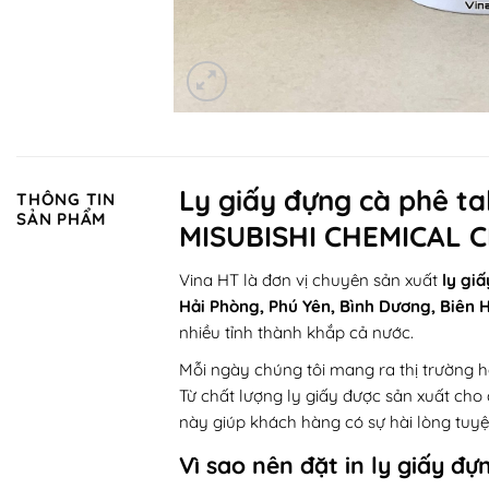
Ly giấy đựng cà phê t
THÔNG TIN
SẢN PHẨM
MISUBISHI CHEMICAL 
Vina HT
là đơn vị chuyên sản xuất
ly gi
Hải Phòng, Phú Yên, Bình Dương, Biên H
nhiều tỉnh thành khắp cả nước.
Mỗi ngày chúng tôi mang ra thị trường
Từ chất lượng ly giấy được sản xuất cho
này giúp khách hàng có sự hài lòng tuyệ
Vì sao nên đặt in ly giấy đự