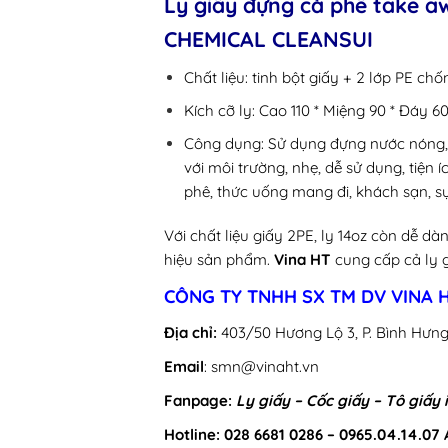
Ly giấy đựng cà phê take a
CHEMICAL CLEANSUI
Chất liệu: tinh bột giấy + 2 lớp PE ch
Kích cỡ ly: Cao 110 * Miệng 90 * Đáy 6
Công dụng: Sử dụng đựng nước nóng, l
với môi trường, nhẹ, dễ sử dụng, tiện
phê, thức uống mang đi, khách sạn, sự 
Với chất liệu giấy 2PE, ly 14oz còn dễ dà
hiệu sản phẩm.
Vina HT
cung cấp cả ly g
CÔNG TY TNHH SX TM DV VINA 
Địa chỉ:
403/50 Hương Lộ 3, P. Bình Hưng
Email
: smn@vinaht.vn
Fanpage:
Ly giấy – Cốc giấy – Tô giấy 
Hotline: 028 6681 0286 – 0965.04.14.07