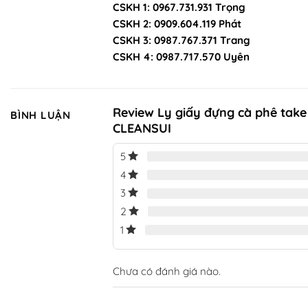
CSKH 1: 0967.731.931 Trọng
CSKH 2: 0909.604.119 Phát
CSKH 3: 0987.767.371 Trang
CSKH 4: 0987.717.570 Uyên
Review Ly giấy đựng cà phê tak
BÌNH LUẬN
CLEANSUI
5
4
3
2
1
Chưa có đánh giá nào.