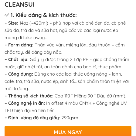
CLEANSUI
✅
1. Kiểu dáng & kích thước:
– Size:
14oz (~420ml) – phù hợp với cà phê đen đá, cà phê
sữa đá, trà đá và sữa hạt, ngũ cốc và các loại nước ép
mang đi take away…
– Form dáng:
Thân vừa vặn, miệng lớn, đáy thuôn – cầm
chắc tay, dễ dàng đậy nắp.
– Chất liệu:
Giấy ly được tráng 2 Lớp PE – giúp chống thấm
nước, giữ nhiệt tốt, an toàn dành cho bao bì, thực phẩm.
– Công dụng:
Dùng cho các loại thức uống nóng – lạnh,
cafe, trà, trà sữa, nước ép, sinh tố… sản phẩm thân thiện với
môi trường.
– Thông số kích thước:
Cao 110 * Miệng 90 * Đáy 60 (mm).
– Công nghệ in ấn:
In offset 4 màu CMYK + Công nghệ UV
LED hiện đại và tiên tiến.
– Định lượng độ dày giấy:
290gsm.
MUA NGAY