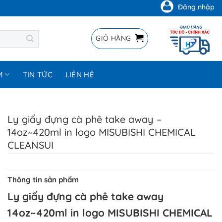
Đăng nhập
GIỎ HÀNG
M
TIN TỨC
LIÊN HỆ
Ly giấy đựng cà phê take away –
14oz~420ml in logo MISUBISHI CHEMICAL
CLEANSUI
Thông tin sản phẩm
Ly giấy đựng cà phê take away
14oz~420ml in logo MISUBISHI CHEMICAL