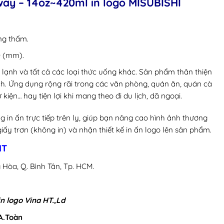
way – 14oz~420ml in logo MISUBISHI
ống thấm.
0 (mm).
ạnh và tất cả các loại thức uống khác. Sản phẩm thân thiện
 ích. Ứng dụng rộng rãi trong các văn phòng, quán ăn, quán cà
kiện… hay tiện lợi khi mang theo đi du lịch, dã ngoại.
ng in ấn trực tiếp trên ly, giúp bạn nâng cao hình ảnh thương
iấy trơn (không in) và nhận thiết kế in ấn logo lên sản phẩm.
HT
 Hòa, Q. Bình Tân, Tp. HCM.
in logo Vina HT.,Ld
 A.Toàn