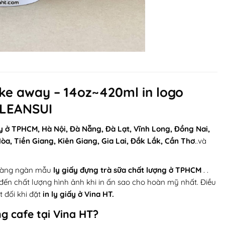
ake away – 14oz~420ml in logo
CLEANSUI
ấy ở TPHCM, Hà Nội, Đà Nẵng, Đà Lạt, Vĩnh Long, Đồng Nai,
òa, Tiền Giang, Kiên Giang, Gia Lai, Đắk Lắk, Cần Thơ
..và
 hàng ngàn mẫu
ly giấy đựng trà sữa chất lượng ở TPHCM
. .
 đến chất lượng hình ảnh khi in ấn sao cho hoàn mỹ nhất. Điều
t đối khi đặt
in ly giấy ở Vina HT.
ng cafe tại Vina HT?