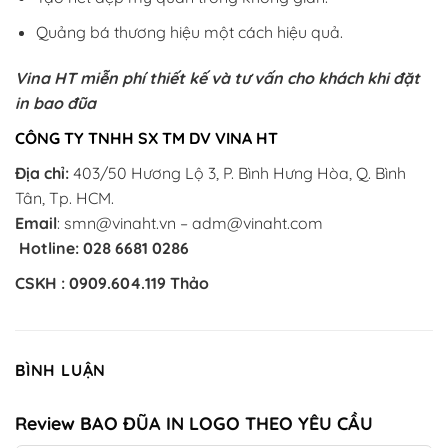
Quảng bá thương hiệu một cách hiệu quả.
Vina HT miễn phí thiết kế và tư vấn cho khách khi đặt
in bao đũa
CÔNG TY TNHH SX TM DV VINA HT
Địa chỉ:
403/50 Hương Lộ 3, P. Bình Hưng Hòa, Q. Bình
Tân, Tp. HCM.
Email
: smn@vinaht.vn – adm@vinaht.com
Hotline: 028 6681 0286
CSKH : 0909.604.119 Thảo
BÌNH LUẬN
Review BAO ĐŨA IN LOGO THEO YÊU CẦU