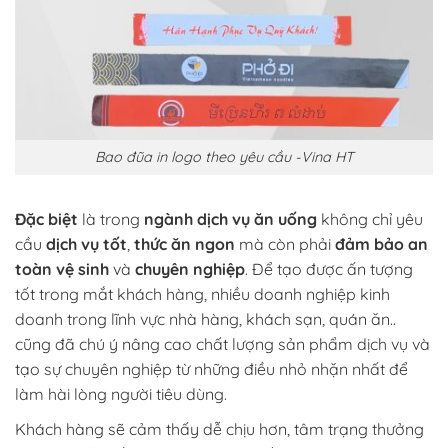
Bao đũa in logo theo yêu cầu -Vina HT
Đặc biệt
là trong
ngành dịch vụ ăn uống
không chỉ yêu
cầu
dịch vụ tốt
,
thức ăn ngon
mà còn phải
đảm bảo an
toàn vệ sinh
và
chuyên nghiệp
. Để tạo được ấn tượng
tốt trong mắt khách hàng, nhiều doanh nghiệp kinh
doanh trong lĩnh vực nhà hàng, khách sạn, quán ăn..
cũng đã chú ý nâng cao chất lượng sản phẩm dịch vụ và
tạo sự chuyên nghiệp từ những điều nhỏ nhặn nhất để
làm hài lòng người tiêu dùng.
Khách hàng sẽ cảm thấy dễ chịu hơn, tâm trạng thưởng