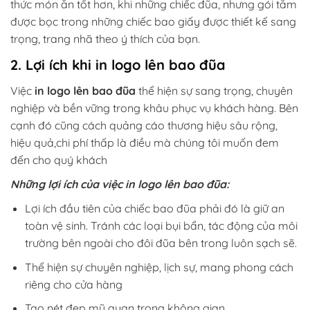
thức món ăn tốt hơn, khi những chiếc đũa, nhưng gói tăm
được bọc trong những chiếc bao giấy được thiết kế sang
trọng, trang nhã theo ý thích của bạn.
2. Lợi ích khi in logo lên bao đũa
Việc
in logo lên bao đũa
thể hiện sự sang trọng, chuyên
nghiệp và bền vững trong khâu phục vụ khách hàng. Bên
cạnh đó cũng cách quảng cáo thương hiệu sâu rộng,
hiệu quả,chi phí thấp là điều mà chúng tôi muốn đem
đến cho quý khách
Những lợi ích của việc in logo lên bao đũa:
Lợi ích đầu tiên của chiếc bao đũa phải đó là giữ an
toàn vệ sinh. Tránh các loại bụi bẩn, tác động của môi
trường bên ngoài cho đôi đũa bên trong luôn sạch sẽ.
Thể hiện sự chuyên nghiệp, lịch sự, mang phong cách
riêng cho cửa hàng
Tạo nét đẹp mỹ quan trong không gian.