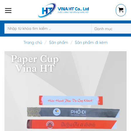
Skip
to
content
Tìm
kiếm:
Trang chủ
/
Sản phẩm
/
Sản phẩm đi kèm