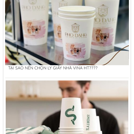
TẠI SAO NÊN CHỌN LY GIẤY NHÀ VINA HT????