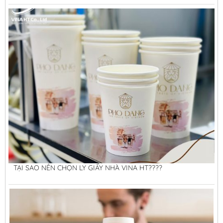
TẠI SAO NÊN CHỌN LY GIẤY NHÀ VINA HT????