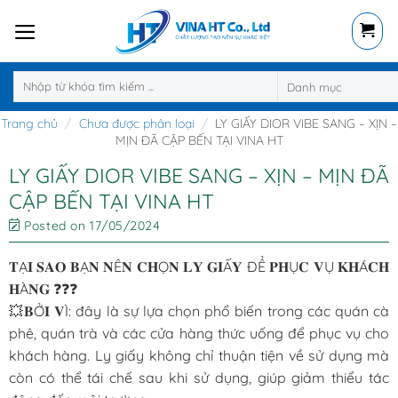
Skip
to
content
Tìm
kiếm:
Trang chủ
/
Chưa được phân loại
/
LY GIẤY DIOR VIBE SANG – XỊN –
MỊN ĐÃ CẬP BẾN TẠI VINA HT
LY GIẤY DIOR VIBE SANG – XỊN – MỊN ĐÃ
CẬP BẾN TẠI VINA HT
Posted on
17/05/2024
𝐓Ạ𝐈 𝐒𝐀𝐎 𝐁Ạ𝐍 𝐍Ê𝐍 𝐂𝐇Ọ𝐍 𝐋𝐘 𝐆𝐈Ấ𝐘 ĐỂ 𝐏𝐇Ụ𝐂 𝐕Ụ 𝐊𝐇Á𝐂𝐇
𝐇À𝐍𝐆 ❓❓❓
💥𝐁Ở𝐈 𝐕Ì: đây là sự lựa chọn phổ biến trong các quán cà
phê, quán trà và các cửa hàng thức uống để phục vụ cho
khách hàng. Ly giấy không chỉ thuận tiện về sử dụng mà
còn có thể tái chế sau khi sử dụng, giúp giảm thiểu tác