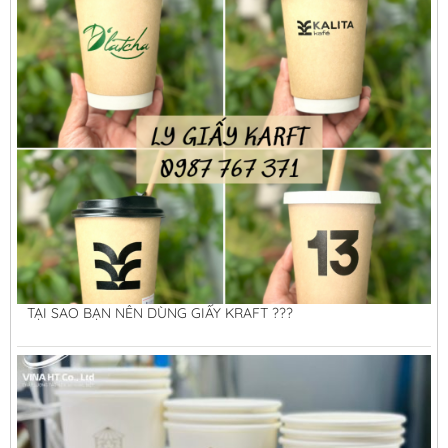
TẠI SAO BẠN NÊN DÙNG GIẤY KRAFT ???