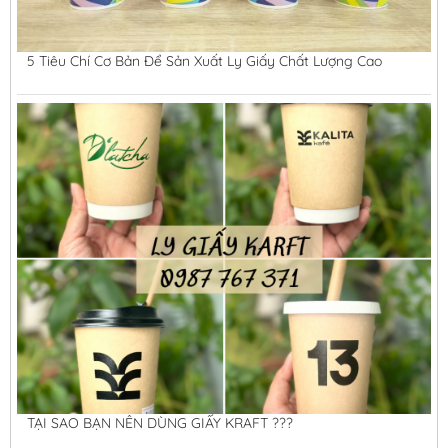
5 Tiêu Chí Cơ Bản Để Sản Xuất Ly Giấy Chất Lượng Cao
TẠI SAO BẠN NÊN DÙNG GIẤY KRAFT ???