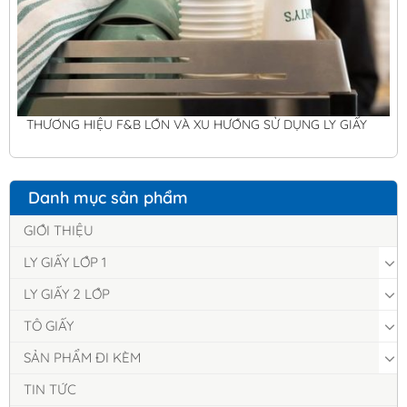
THƯƠNG HIỆU F&B LỚN VÀ XU HƯỚNG SỬ DỤNG LY GIẤY
Danh mục sản phẩm
GIỚI THIỆU
LY GIẤY LỚP 1
LY GIẤY 2 LỚP
TÔ GIẤY
SẢN PHẨM ĐI KÈM
TIN TỨC