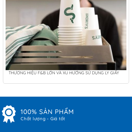
THƯƠNG HIỆU F&B LỚN VÀ XU HƯỚNG SỬ DỤNG LY GIẤY
100% SẢN PHẨM
Chất lượng - Giá tốt