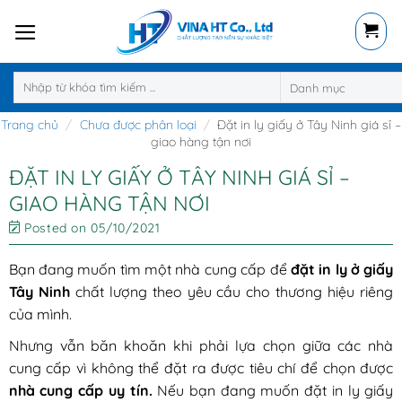
Skip
to
content
Tìm
kiếm:
Trang chủ
/
Chưa được phân loại
/
Đặt in ly giấy ở Tây Ninh giá sỉ –
giao hàng tận nơi
ĐẶT IN LY GIẤY Ở TÂY NINH GIÁ SỈ –
GIAO HÀNG TẬN NƠI
Posted on
05/10/2021
Bạn đang muốn tìm một nhà cung cấp để
đặt in ly ở giấy
Tây Ninh
chất lượng theo yêu cầu cho thương hiệu riêng
của mình.
Nhưng vẫn băn khoăn khi phải lựa chọn giữa các nhà
cung cấp vì không thể đặt ra được tiêu chí để chọn được
nhà cung cấp uy tín.
Nếu bạn đang muốn đặt in ly giấy