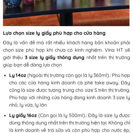
Lựa chọn size ly giấy phù hợp cho cửa hàng
Đây là vấn đề mà rất nhiều khách hàng băn khoăn phải
chọn size phù hợp khi chưa có kinh nghiệm. Vina HT sẽ
giới thiệu
3 size ly giấy thông dụng
nhất trên thị trường
giúp bạn dễ dàng lựa chọn
Ly 14oz
(Ngoài thị trường còn gọi là ly 360ml).: Phù hợp
cho các cửa hàng kinh doanh cà phê take away. Đây
cũng là size được tượng trưng cho size S trên thị trường.
Phù hợp với những cửa hàng đang kinh doanh 3 size ly
nhỏ, ly vừa, ly lớn
Ly giấy 16oz
(Còn gọi là ly 500ml).: Đây là size ly được
dùng thông dụng nhất trên thị trường hiện tại. Không chỉ
là kinh doanh về trà sữa và còn phù hợp cho nước ép,