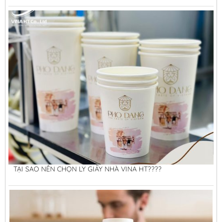
TẠI SAO NÊN CHỌN LY GIẤY NHÀ VINA HT????