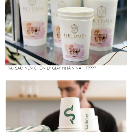
TẠI SAO NÊN CHỌN LY GIẤY NHÀ VINA HT????