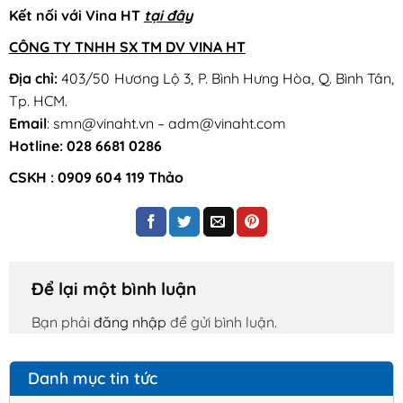
Kết nối với Vina HT
tại đây
CÔNG TY TNHH SX TM DV VINA HT
Địa chỉ:
403/50 Hương Lộ 3, P. Bình Hưng Hòa, Q. Bình Tân,
Tp. HCM.
Email
: smn@vinaht.vn – adm@vinaht.com
Hotline: 028 6681 0286
CSKH : 0909 604 119 Thảo
Để lại một bình luận
Bạn phải
đăng nhập
để gửi bình luận.
Danh mục tin tức