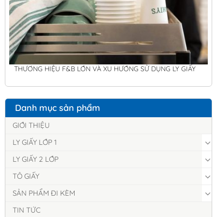
THƯƠNG HIỆU F&B LỚN VÀ XU HƯỚNG SỬ DỤNG LY GIẤY
Danh mục sản phẩm
GIỚI THIỆU
LY GIẤY LỚP 1
LY GIẤY 2 LỚP
TÔ GIẤY
SẢN PHẨM ĐI KÈM
TIN TỨC