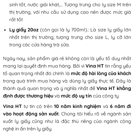
sinh tốt, nước giải khát,… Tượng trưng cho ly size M trên
thị trường, với nhu cầu sử dụng cao nên được mức giá
rất tốt
Ly giấy 20oz
(còn gọi là ly 700ml).: Là size ly giấy lớn
nhất trên thị trường, tượng trưng cho size L, ly cỡ lớn
trong các cửa hàng trà sữa.
Ngày nay, sản phẩm giá rẻ không còn là yếu tố duy nhất
mang lại quyết định mua hàng. Bởi vì
Vina HT
tin rằng yếu
tố quan trọng nhất đó chính là
mức độ hài lòng của khách
trong quá trình mua hàng và dùng ly giấy thực tế. Đây là
thành quả quan trọng và ý nghĩa nhất để
Vina HT khẳng
định được thương hiệu
và
mức độ uy tín
của công ty
Vina HT
tự tin có trên
10 năm kinh nghiệm
và
6 năm đi
vào hoạt động sản xuất
. Chúng tôi hiểu rõ về ngành sản
xuất ly giấy cũng như là đặc thù riêng của ngành công
nghệ in ấn trên ly giấy.