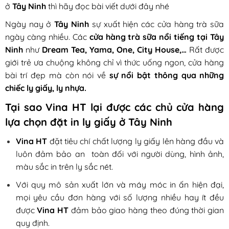
ở
Tây Ninh
thì hãy đọc bài viết dưới đây nhé
Ngày nay ở
Tây Ninh
sự xuất hiện các cửa hàng trà sữa
ngày càng nhiều. Các
cửa hàng trà sữa nổi tiếng tại Tây
Ninh
như
Dream Tea, Yama, One, City House,…
Rất được
giới trẻ ưa chuộng không chỉ vì thức uống ngon, cửa hàng
bài trí đẹp mà còn nói về
sự nổi bật thông qua những
chiếc ly giấy, ly nhựa.
Tại sao Vina HT lại được các chủ cửa hàng
lựa chọn đặt in ly giấy ở
Tây Ninh
Vina HT
đặt tiêu chí chất lượng ly giấy lên hàng đầu và
luôn đảm bảo an toàn đối với người dùng, hình ảnh,
màu sắc in trên ly sắc nét.
Với quy mô sản xuất lớn và máy móc in ấn hiện đại,
mọi yêu cầu đơn hàng với số lượng nhiều hay ít đều
được
Vina HT
đảm bảo giao hàng theo đúng thời gian
quy định.