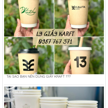
TẠI SAO BẠN NÊN DÙNG GIẤY KRAFT ???