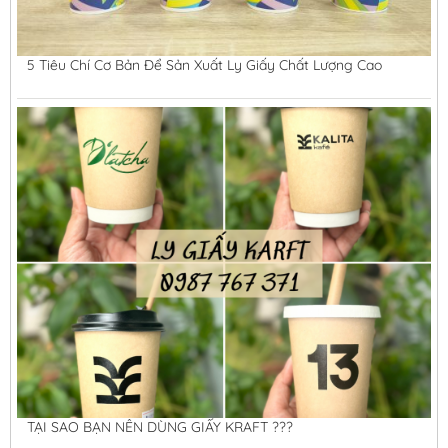
5 Tiêu Chí Cơ Bản Để Sản Xuất Ly Giấy Chất Lượng Cao
TẠI SAO BẠN NÊN DÙNG GIẤY KRAFT ???