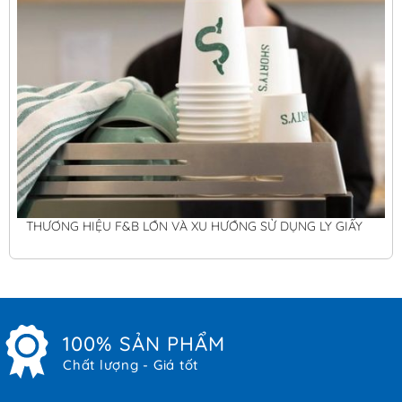
THƯƠNG HIỆU F&B LỚN VÀ XU HƯỚNG SỬ DỤNG LY GIẤY
100% SẢN PHẨM
Chất lượng - Giá tốt