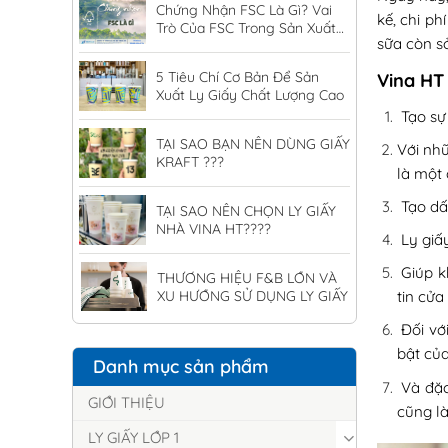
Chứng Nhận FSC Là Gì? Vai
kế, chi ph
Trò Của FSC Trong Sản Xuất
sữa còn s
Ly Giấy
5 Tiêu Chí Cơ Bản Để Sản
Vina HT 
Xuất Ly Giấy Chất Lượng Cao
Tạo sự 
TẠI SAO BẠN NÊN DÙNG GIẤY
Với nhữ
KRAFT ???
là một 
Tạo dấu
TẠI SAO NÊN CHỌN LY GIẤY
NHÀ VINA HT????
Ly giấy
Giúp k
THƯƠNG HIỆU F&B LỚN VÀ
XU HƯỚNG SỬ DỤNG LY GIẤY
tin cửa
Đối vớ
bật của
Danh mục sản phẩm
Và đặc
GIỚI THIỆU
cũng là
LY GIẤY LỚP 1