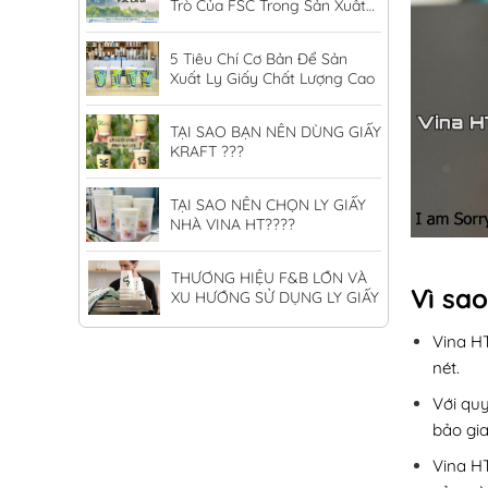
Trò Của FSC Trong Sản Xuất
Ly Giấy
5 Tiêu Chí Cơ Bản Để Sản
Xuất Ly Giấy Chất Lượng Cao
TẠI SAO BẠN NÊN DÙNG GIẤY
KRAFT ???
TẠI SAO NÊN CHỌN LY GIẤY
NHÀ VINA HT????
THƯƠNG HIỆU F&B LỚN VÀ
Vì sao
XU HƯỚNG SỬ DỤNG LY GIẤY
Vina HT
nét.
Với qu
bảo gia
Vina H