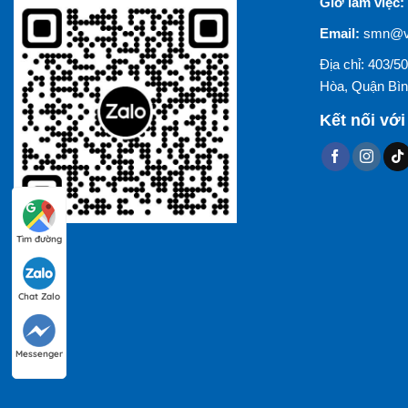
Giờ làm việc:
Email:
smn@vi
Địa chỉ: 403/
Hòa, Quận Bìn
Kết nối với
Tìm đường
Chat Zalo
Messenger