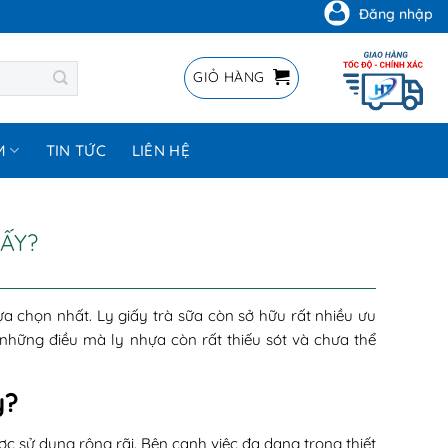
Đăng nhập
GIỎ HÀNG
M
TIN TỨC
LIÊN HỆ
IẤY?
ựa chọn nhất. Ly giấy trà sữa còn sở hữu rất nhiều ưu
 những điều mà ly nhựa còn rất thiếu sót và chưa thể
y?
c sử dụng rộng rãi. Bên cạnh việc đa dạng trong thiết