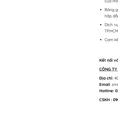
của mì
Bảng gi
hấp dẫn
Dịch v
TP.HCM
Cam kết
Kết nối v
CÔNG TY 
Địa chỉ:
40
Email
: s
Hotline: 
CSKH : 09