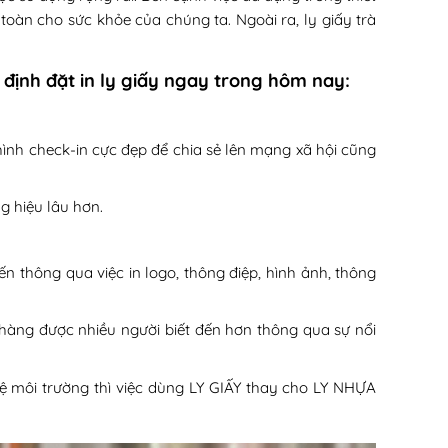
n toàn cho sức khỏe của chúng ta. Ngoài ra, ly giấy trà
 định đặt in ly giấy ngay trong hôm nay:
hình check-in cực đẹp để chia sẻ lên mạng xã hội cũng
 hiệu lâu hơn.
 thông qua việc in logo, thông điệp, hình ảnh, thông
hàng được nhiều người biết đến hơn thông qua sự nổi
ệ môi trường thì việc dùng LY GIẤY thay cho LY NHỰA