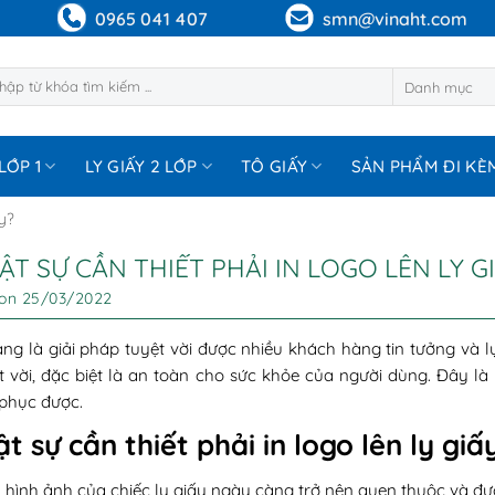
0965 041 407
smn@vinaht.com
m:
LỚP 1
LY GIẤY 2 LỚP
TÔ GIẤY
SẢN PHẨM ĐI KÈ
ấy?
ẬT SỰ CẦN THIẾT PHẢI IN LOGO LÊN LY G
 on
25/03/2022
ang là giải pháp tuyệt vời được nhiều khách hàng tin tưởng và l
t vời, đặc biệt là an toàn cho sức khỏe của người dùng. Đây là
phục được.
t sự cần thiết phải in logo lên ly giấ
 hình ảnh của chiếc ly giấy ngày càng trở nên quen thuộc và đượ