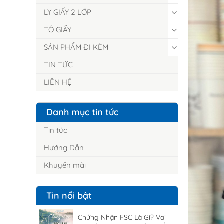
LY GIẤY 2 LỚP
TÔ GIẤY
SẢN PHẨM ĐI KÈM
TIN TỨC
LIÊN HỆ
Danh mục tin tức
Tin tức
Hướng Dẫn
Khuyến mãi
Tin nổi bật
Chứng Nhận FSC Là Gì? Vai