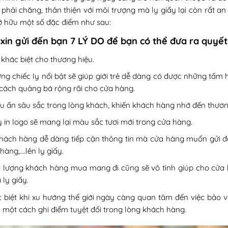
í phải chăng, thân thiện với môi trượng mà ly giấy lại còn rất a
ở hữu một số đặc điểm như sau:
xin gửi đến bạn 7 LÝ DO để bạn có thể đưa ra quyết
khác biệt cho thương hiệu.
ng chiếc ly nổi bật sẽ giúp giới trẻ dễ dàng có được những tấm 
cách quảng bá rộng rãi cho cửa hàng.
 ấn sâu sắc trong lòng khách, khiến khách hàng nhớ đến thương
 in logo sẽ mang lại màu sắc tươi mới trong cửa hàng.
hách hàng dễ dàng tiếp cận thông tin mà cửa hàng muốn gửi đến
 hàng,….lên ly giấy.
i lượng khách hàng mua mang đi cũng sẽ vô tình giúp cho cửa 
 ly giấy.
 biệt khi xu hướng thế giới ngày càng quan tâm đến việc bảo v
 một cách ghi điểm tuyệt đối trong lòng khách hàng.