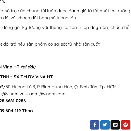
nh.
á hỗ trợ của chúng tôi luôn được đánh giá là tốt nhất thị trường
 đối với khách đặt hàng số lượng lớn.
ụ đóng gói kỹ lưỡng với thùng carton 5 lớp dày dặn, chắc chắn
.
 đổi trả nếu sản phẩm có sai sót từ nhà sản xuất
ới Vina HT
tại đây
TNHH SX TM DV VINA HT
3/50 Hương Lộ 3, P. Bình Hưng Hòa, Q. Bình Tân, Tp. HCM.
mn@vinaht.vn – adm@vinaht.com
028 6681 0286
09 604 119 Thảo