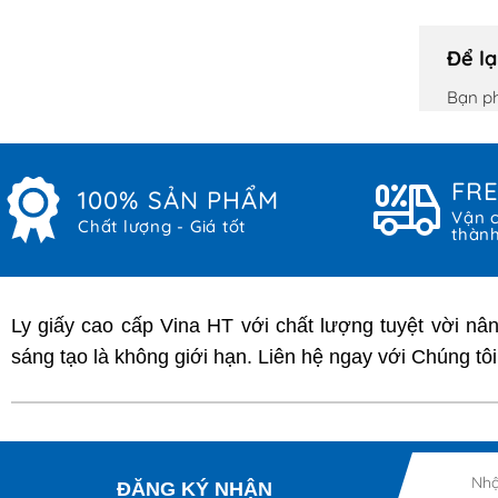
Để lạ
Bạn p
FRE
100% SẢN PHẨM
Vận c
Chất lượng - Giá tốt
thàn
Ly giấy cao cấp Vina HT với chất lượng tuyệt vời nâ
sáng tạo là không giới hạn. Liên hệ ngay với Chúng tô
Nhậ
ĐĂNG KÝ NHẬN