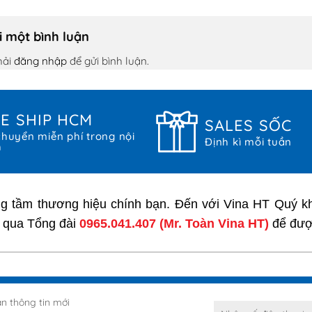
i một bình luận
hải
đăng nhập
để gửi bình luận.
E SHIP HCM
SALES SỐC
huyển miễn phí trong nội
Định kì mỗi tuần
h
ng tầm thương hiệu chính bạn. Đến với Vina HT Quý kh
i qua Tổng đài
0965.041.407
(Mr. Toàn Vina HT)
để được
n thông tin mới